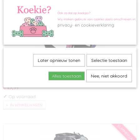
Ook zo dol op koekjes?
Wij maken gebruik van cookies zoals omschreven in o
privacy- en cookieverklaring.
Later opnieuw tonen
Selectie toestaan
Tuigje Shell
Alles toestaan
Nee, niet akkoord
Tuigje Shell is een kleurrijk en opvallend harnas voor jouw…
€ 15,99
✓
Op voorraad
IN WINKELWAGEN
SUMMERSALE