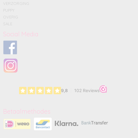
VERZORGING
PUPPY
OVERIG
SALE
Social Media
Betaalmethodes