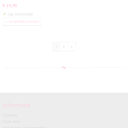
€ 15,95
✓
Op voorraad
IN WINKELWAGEN
1
2
»
Informatie
Contact
Over ons
Algemene voorwaarden