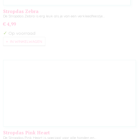
Stropdas Zebra
De Stropdas Zebra is erg leuk als je van een verkleedfeestje…
€ 4,99
✓
Op voorraad
IN WINKELWAGEN
Stropdas Pink Heart
De Stropdas Pink Heart is speciaal voor alle honden en…