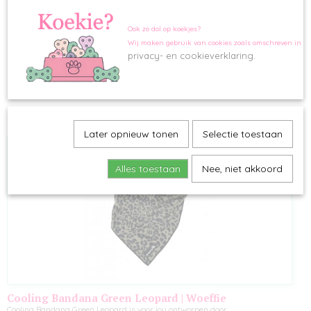
VALENTIJN
STRIKKEN
ORANJE
Ook zo dol op koekjes?
Wij maken gebruik van cookies zoals omschreven in o
ZOMER
Sorteer op:
privacy- en cookieverklaring.
SNACKS
1
2
»
KERST
Later opnieuw tonen
Selectie toestaan
SUMMERSALE
Alles toestaan
Nee, niet akkoord
Cooling Bandana Green Leopard | Woeffie
Cooling Bandana Green Leopard is voor jou ontworpen door…