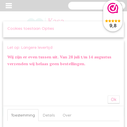
9,8
Cookies toestaan Opties
Inloggen
Registreren
UW WINKELWAGEN
Let op: Langere levertijd
Geen producten
(0)
Wij zijn er even tussen uit. Van 28 juli t/m 14 augustus
verzenden wij helaas geen bestellingen.
Home
>
OVERIG
>
STRIKKEN
OVERIG
SPEELGOED
Ok
VOERBAKKEN
STRIKKEN
Toestemming
Details
Over
AUTOGORDELS