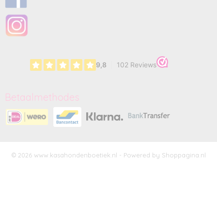
Betaalmethodes
© 2026 www.kasahondenboetiek.nl - Powered by Shoppagina.nl