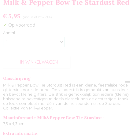
Milk & Pepper Bow Tie Stardust Red
€ 5,95
(inclusief btw 21%)
✓
Op voorraad
Aantal
IN WINKELWAGEN
Omschrijving
Milk & Pepper Bow Tie Stardust Red is een kleine, feestelijke rode
glitterstrik voor de hond. De vlinderstrik is gemaakt van kunstleer
en bevat kleine glitters. De strik is gemakkelijk aan iedere (kleine)
halsband te bevestigen middels elastiek aan de achterzijde. Maak
de look compleet met één van de halsbanden uit de
Stardust
Collectie
van Milk&Pepper.
Maatinformatie Milk&Pepper Bow Tie Stardust:
7,5 x 4,3 cm
Extra informatie: