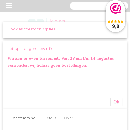
9,8
Cookies toestaan Opties
Inloggen
Registreren
UW WINKELWAGEN
Let op: Langere levertijd
Geen producten
(0)
Wij zijn er even tussen uit. Van 28 juli t/m 14 augustus
verzenden wij helaas geen bestellingen.
Home
>
OVERIG
>
STRIKKEN
>
Milk & Pepper Bow Tie Stardust Red
Ok
Toestemming
Details
Over