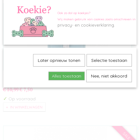
SALE
Ook zo dol op koekjes?
Wij maken gebruik van cookies zoals omschreven in o
privacy- en cookieverklaring.
Later opnieuw tonen
Selectie toestaan
Halsband Smokey Blue
Alles toestaan
Nee, niet akkoord
Halsband Smokey Blue is een sierlijke, suède…
€ 10,99
€ 7,50
✓
Op voorraad
IN WINKELWAGEN
SALE