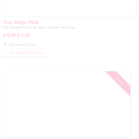
Top Stripe Pink
Top Stripe Pink is dé basic top die niet mag…
€ 9,99
€ 7,50
✓
Op voorraad
IN WINKELWAGEN
SALE