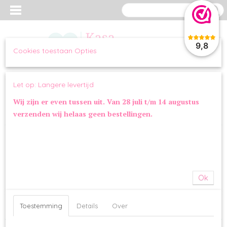
9,8
Cookies toestaan Opties
Inloggen
Registreren
UW WINKELWAGEN
Let op: Langere levertijd
Geen producten
(0)
Wij zijn er even tussen uit. Van 28 juli t/m 14 augustus
verzenden wij helaas geen bestellingen.
Home
>
SALE
SALE
Sorteer op:
Ok
1
2
3
4
»
Toestemming
Details
Over