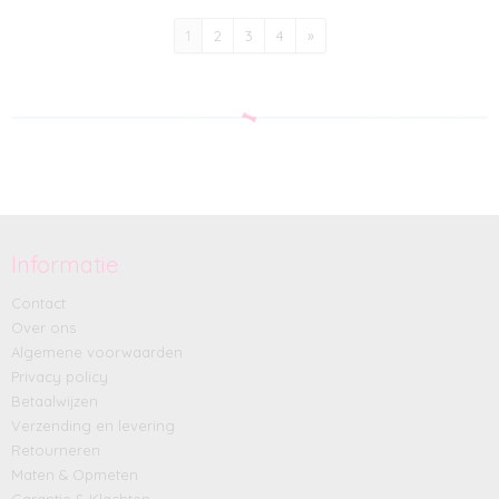
1
2
3
4
»
Informatie
Contact
Over ons
Algemene voorwaarden
Privacy policy
Betaalwijzen
Verzending en levering
Retourneren
Maten & Opmeten