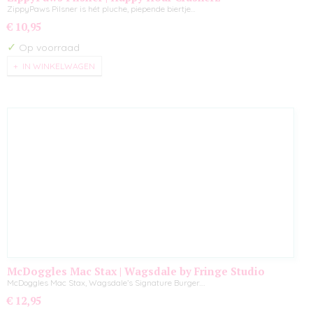
ZippyPaws Pilsner is hét pluche, piepende biertje…
€ 10,95
✓
Op voorraad
IN WINKELWAGEN
McDoggles Mac Stax | Wagsdale by Fringe Studio
McDoggles Mac Stax, Wagsdale’s Signature Burger.…
€ 12,95