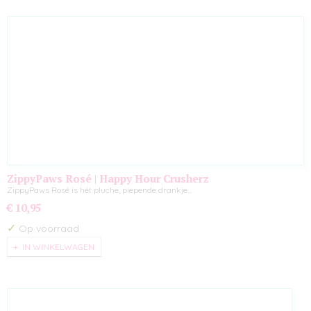
ZippyPaws Rosé | Happy Hour Crusherz
ZippyPaws Rosé is hét pluche, piepende drankje…
€ 10,95
✓
Op voorraad
IN WINKELWAGEN