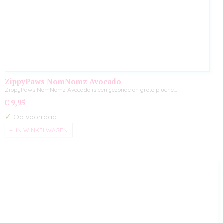
ZippyPaws NomNomz Avocado
ZippyPaws NomNomz Avocado is een gezonde en grote pluche…
€ 9,95
✓
Op voorraad
IN WINKELWAGEN