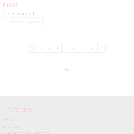
€ 10,95
✓
Op voorraad
IN WINKELWAGEN
1
2
3
4
5
6
•••
6
»
Informatie
Contact
Over ons
Algemene voorwaarden