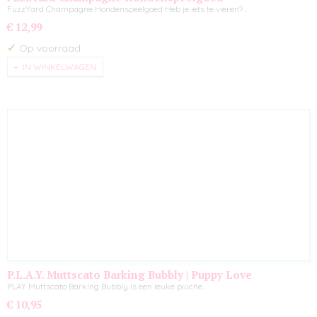
FuzzYard Champagne Hondenspeelgoed Heb je iets te vieren?…
€ 12,99
✓
Op voorraad
IN WINKELWAGEN
P.L.A.Y. Muttscato Barking Bubbly | Puppy Love
PLAY Muttscato Barking Bubbly is een leuke pluche…
€ 10,95