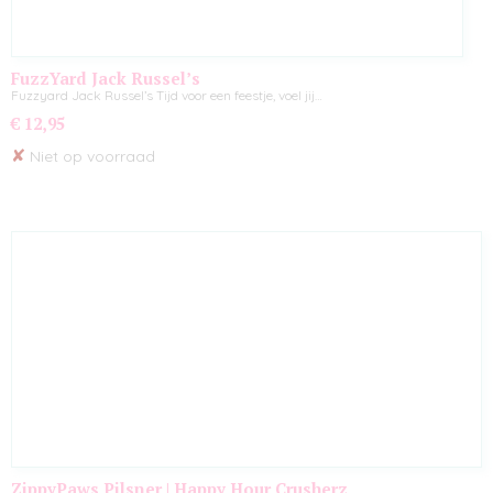
FuzzYard Jack Russel’s
Fuzzyard Jack Russel’s Tijd voor een feestje, voel jij…
€ 12,95
✘
Niet op voorraad
ZippyPaws Pilsner | Happy Hour Crusherz