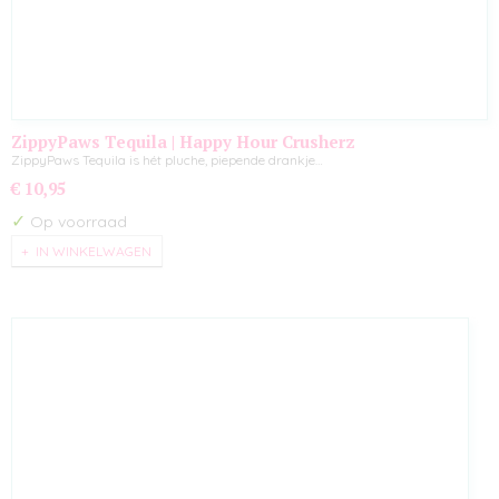
ZippyPaws Tequila | Happy Hour Crusherz
ZippyPaws Tequila is hét pluche, piepende drankje…
€ 10,95
✓
Op voorraad
IN WINKELWAGEN