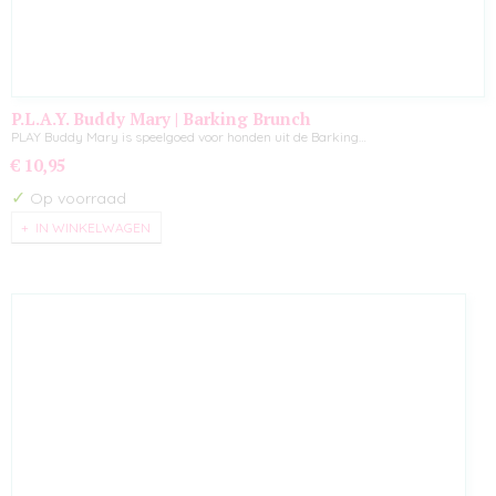
P.L.A.Y. Buddy Mary | Barking Brunch
PLAY Buddy Mary is speelgoed voor honden uit de Barking…
€ 10,95
✓
Op voorraad
IN WINKELWAGEN