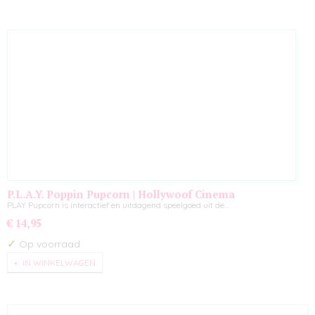
P.L.A.Y. Poppin Pupcorn | Hollywoof Cinema
PLAY Pupcorn is interactief en uitdagend speelgoed uit de…
€ 14,95
✓
Op voorraad
IN WINKELWAGEN