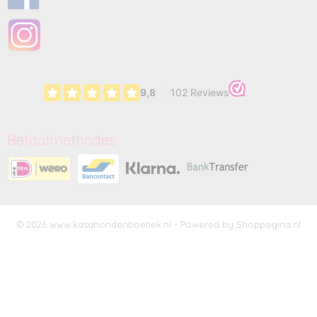
Betaalmethodes
© 2026 www.kasahondenboetiek.nl - Powered by Shoppagina.nl