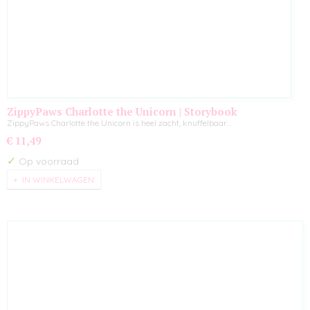
ZippyPaws Charlotte the Unicorn | Storybook
Snugglerz
ZippyPaws Charlotte the Unicorn is heel zacht, knuffelbaar…
€ 11,49
✓
Op voorraad
IN WINKELWAGEN