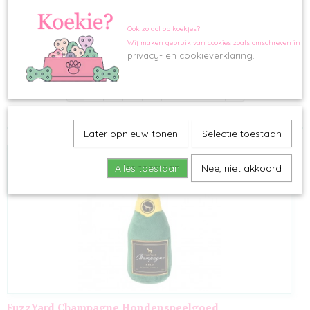
VALENTIJN
SPEELGOED
ORANJE
Ook zo dol op koekjes?
Let op! Speelgoed mag
niet
retour
Wij maken gebruik van cookies zoals omschreven in o
ZOMER
privacy- en cookieverklaring.
Sorteer op:
SNACKS
KERST
1
2
3
4
5
6
•••
6
»
Later opnieuw tonen
Selectie toestaan
Alles toestaan
Nee, niet akkoord
FuzzYard Champagne Hondenspeelgoed