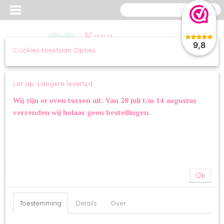
9,8
Cookies toestaan Opties
Inloggen
Registreren
UW WINKELWAGEN
Let op: Langere levertijd
Geen producten
(0)
Wij zijn er even tussen uit. Van 28 juli t/m 14 augustus
verzenden wij helaas geen bestellingen.
Home
>
OVERIG
>
SPEELGOED
OVERIG
SPEELGOED
Ok
VOERBAKKEN
STRIKKEN
Toestemming
Details
Over
AUTOGORDELS