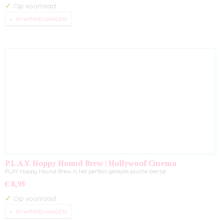
✓
Op voorraad
IN WINKELWAGEN
P.L.A.Y. Hoppy Hound Brew | Hollywoof Cinema
PLAY Hoppy Hound Brew is het perfect getapte pluche biertje…
€ 8,95
✓
Op voorraad
IN WINKELWAGEN