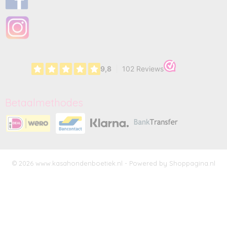
Betaalmethodes
© 2026 www.kasahondenboetiek.nl - Powered by Shoppagina.nl