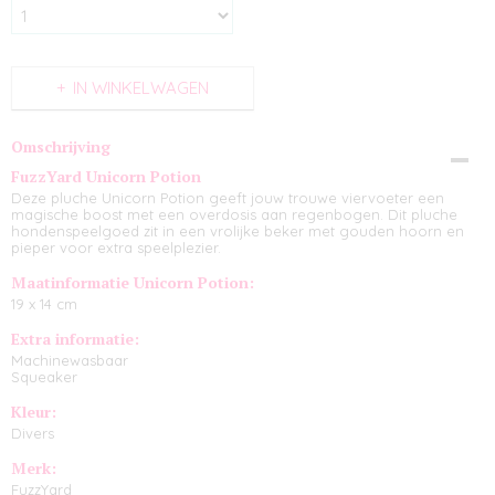
IN WINKELWAGEN
Omschrijving
FuzzYard Unicorn Potion
Deze pluche Unicorn Potion geeft jouw trouwe viervoeter een
magische boost met een overdosis aan regenbogen. Dit pluche
hondenspeelgoed zit in een vrolijke beker met gouden hoorn en
pieper voor extra speelplezier.
Maatinformatie Unicorn Potion:
19 x 14 cm
Extra informatie:
Machinewasbaar
Squeaker
Kleur:
Divers
Merk:
FuzzYard