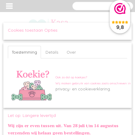
9,8
Cookies toestaan Opties
Inloggen
Registreren
UW WINKELWAGEN
Geen producten
(0)
Toestemming
Details
Over
Home
>
OVERIG
>
SPEELGOED
>
FuzzYard Unicorn Potion
Ook zo dol op koekjes?
Wij maken gebruik van cookies zoals omschreven in o
privacy- en cookieverklaring.
Let op: Langere levertijd
Wij zijn er even tussen uit. Van 28 juli t/m 14 augustus
verzenden wij helaas geen bestellingen.