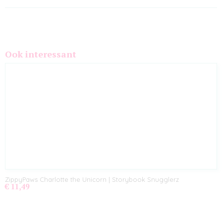
Ook interessant
ZippyPaws Charlotte the Unicorn | Storybook Snugglerz
€ 11,49