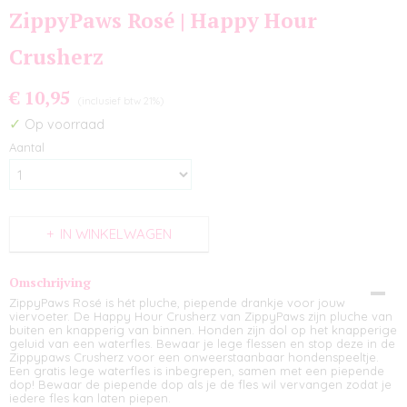
ZippyPaws Rosé | Happy Hour
Crusherz
€ 10,95
(inclusief btw 21%)
✓
Op voorraad
Aantal
IN WINKELWAGEN
Omschrijving
ZippyPaws Rosé is hét pluche, piepende drankje voor jouw
viervoeter. De Happy Hour Crusherz van ZippyPaws zijn pluche van
buiten en knapperig van binnen. Honden zijn dol op het knapperige
geluid van een waterfles. Bewaar je lege flessen en stop deze in de
Zippypaws Crusherz voor een onweerstaanbaar hondenspeeltje.
Een gratis lege waterfles is inbegrepen, samen met een piepende
dop! Bewaar de piepende dop als je de fles wil vervangen zodat je
iedere fles kan laten piepen.