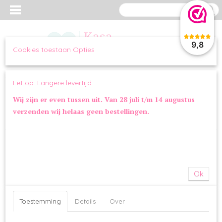
9,8
Cookies toestaan Opties
Inloggen
Registreren
UW WINKELWAGEN
Let op: Langere levertijd
Geen producten
(0)
Wij zijn er even tussen uit. Van 28 juli t/m 14 augustus
verzenden wij helaas geen bestellingen.
Home
>
OVERIG
>
SPEELGOED
>
ZippyPaws Rosé | Happy Hour
Crusherz
Ok
Toestemming
Details
Over