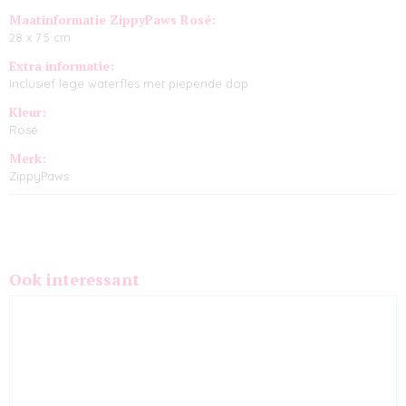
Maatinformatie ZippyPaws Rosé:
28 x 7.5 cm
Extra informatie:
Inclusief lege waterfles met piepende dop
Kleur:
Rosé
Merk:
ZippyPaws
Ook interessant