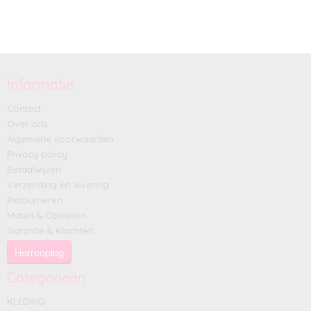
Informatie
Contact
Over ons
Algemene voorwaarden
Privacy policy
Betaalwijzen
Verzending en levering
Retourneren
Maten & Opmeten
Garantie & Klachten
Herroeping
Categorieën
KLEDING