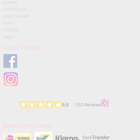
SLAPEN
WANDELEN
VERZORGING
PUPPY
OVERIG
SALE
Social Media
Betaalmethodes