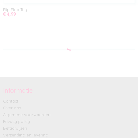
Flip Flop Toy
€ 4,99
Informatie
Contact
Over ons
Algemene voorwaarden
Privacy policy
Betaalwijzen
Verzending en levering