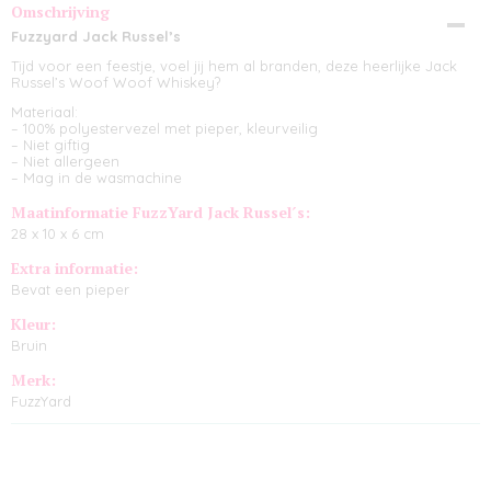
Omschrijving
Fuzzyard Jack Russel’s
Tijd voor een feestje, voel jij hem al branden, deze heerlijke Jack
Russel’s Woof Woof Whiskey?
Materiaal:
– 100% polyestervezel met pieper, kleurveilig
– Niet giftig
– Niet allergeen
– Mag in de wasmachine
Maatinformatie FuzzYard Jack Russel´s:
28 x 10 x 6 cm
Extra informatie:
Bevat een pieper
Kleur:
Bruin
Merk:
FuzzYard