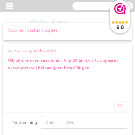
9,8
Cookies toestaan Opties
Inloggen
Registreren
UW WINKELWAGEN
Let op: Langere levertijd
Geen producten
(0)
Wij zijn er even tussen uit. Van 28 juli t/m 14 augustus
verzenden wij helaas geen bestellingen.
Home
>
OVERIG
>
SPEELGOED
>
FuzzYard Jack Russel’s
Ok
Toestemming
Details
Over