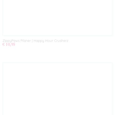
ZippyPaws Pilsner | Happy Hour Crusherz
€ 10,95