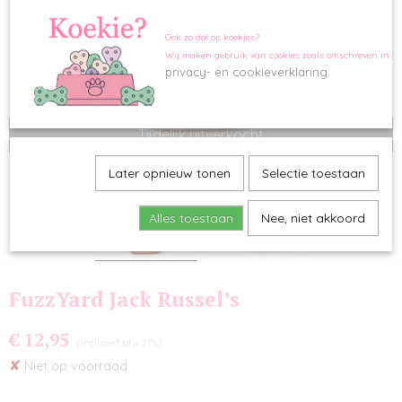
Ook zo dol op koekjes?
Wij maken gebruik van cookies zoals omschreven in o
privacy- en cookieverklaring.
Tijdelijk uitverkocht
Later opnieuw tonen
Selectie toestaan
Alles toestaan
Nee, niet akkoord
FuzzYard Jack Russel’s
€ 12,95
(inclusief btw 21%)
✘
Niet op voorraad