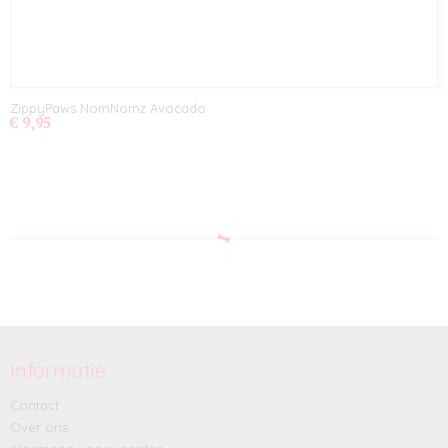
ZippyPaws NomNomz Avocado
€ 9,95
Informatie
Contact
Over ons