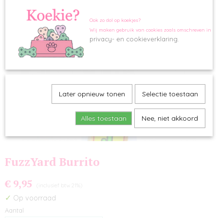
Ook zo dol op koekjes?
Wij maken gebruik van cookies zoals omschreven in o
privacy- en cookieverklaring.
Later opnieuw tonen
Selectie toestaan
Alles toestaan
Nee, niet akkoord
FuzzYard Burrito
€ 9,95
(inclusief btw 21%)
✓
Op voorraad
Aantal