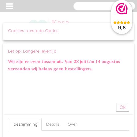
9,8
Cookies toestaan Opties
Inloggen
Registreren
UW WINKELWAGEN
Let op: Langere levertijd
Geen producten
(0)
Wij zijn er even tussen uit. Van 28 juli t/m 14 augustus
verzenden wij helaas geen bestellingen.
Home
>
OVERIG
>
SPEELGOED
>
FuzzYard Burrito
Ok
Toestemming
Details
Over