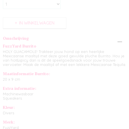
IN WINKELWAGEN
Omschrijving
FuzzYard Burrito
HOLY GUACAMOLE! Trakteer jouw hond op een heerlijke
Mexicaanse maaltijd met deze goed gevulde pluche Burrito. Hou je
van hot&spicy dan is dit dé speelgoedsnack voor jouw trouwe
viervoeter. Maak de maaltijd af met een lekkere Mexicaanse
Tequila.
Maatinformatie Burrito:
20 x 9 cm
Extra informatie:
Machinewasbaar
Squeakers
Kleur:
Divers
Merk:
FuzzYard