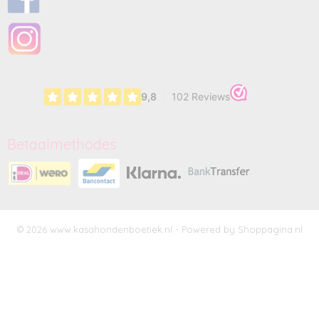
Betaalmethodes
© 2026 www.kasahondenboetiek.nl - Powered by Shoppagina.nl