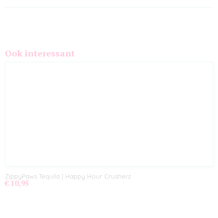
Ook interessant
ZippyPaws Tequila | Happy Hour Crusherz
€ 10,95