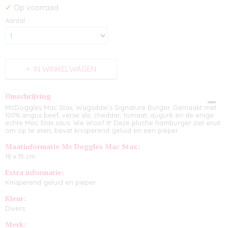
✓
Op voorraad
Aantal
IN WINKELWAGEN
Omschrijving
McDoggles Mac Stax, Wagsdale’s Signature Burger. Gemaakt met
100% angus beef, verse sla, cheddar, tomaat, augurk en de enige
echte Mac Stax saus. We Woof It! Deze pluche hamburger ziet eruit
om op te eten, bevat knisperend geluid en een pieper.
Maatinformatie Mc Doggles Mac Stax:
18 x 15 cm
Extra informatie:
Knisperend geluid en pieper
Kleur:
Divers
Merk: