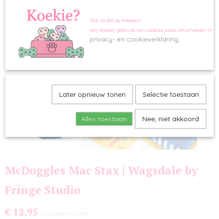
Ook zo dol op koekjes?
Wij maken gebruik van cookies zoals omschreven in o
privacy- en cookieverklaring.
Later opnieuw tonen
Selectie toestaan
Alles toestaan
Nee, niet akkoord
McDoggles Mac Stax | Wagsdale by
Fringe Studio
€ 12,95
(inclusief btw 21%)