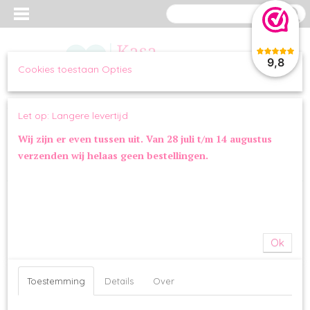
9,8
Cookies toestaan Opties
Inloggen
Registreren
UW WINKELWAGEN
Let op: Langere levertijd
Geen producten
(0)
Wij zijn er even tussen uit. Van 28 juli t/m 14 augustus
verzenden wij helaas geen bestellingen.
Home
>
OVERIG
>
SPEELGOED
>
McDoggles Mac Stax | Wagsdale
by Fringe Studio
Ok
Toestemming
Details
Over