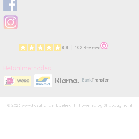
Betaalmethodes
© 2026 www.kasahondenboetiek.nl - Powered by Shoppagina.nl