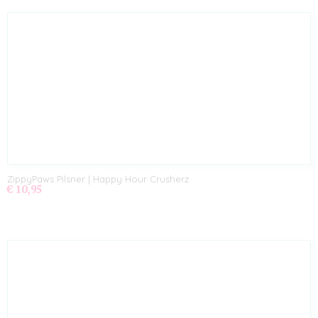
ZippyPaws Pilsner | Happy Hour Crusherz
€ 10,95