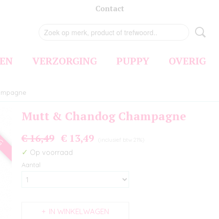
Contact
EN
VERZORGING
PUPPY
OVERIG
hampagne
Mutt & Chandog Champagne
NG
€ 16,49
€ 13,49
(inclusief btw 21%)
✓
Op voorraad
Aantal
IN WINKELWAGEN