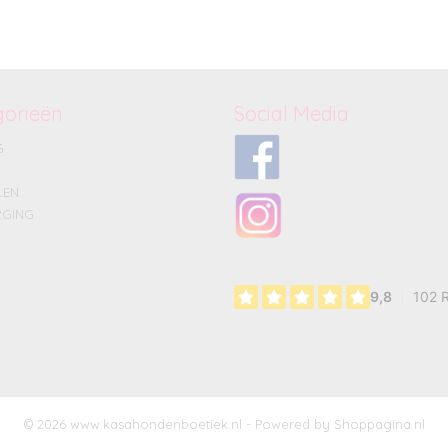
gorieën
Social Media
G
LEN
GING
© 2026 www.kasahondenboetiek.nl - Powered by Shoppagina.nl