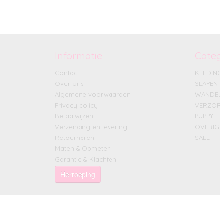
Informatie
Cate
Contact
KLEDIN
Over ons
SLAPEN
Algemene voorwaarden
WANDE
Privacy policy
VERZOR
Betaalwijzen
PUPPY
Verzending en levering
OVERIG
Retourneren
SALE
Maten & Opmeten
Garantie & Klachten
Herroeping