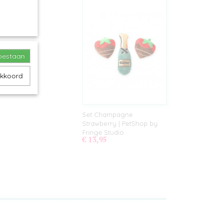
toestaan
akkoord
Set Champagne
Strawberry | PetShop by
Fringe Studio
€ 13,95