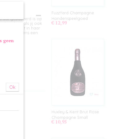
FuzzYard Champagne
Hondenspeelgoed
d dat gebaseerd is op
€ 12,99
uw hond net als jij ook
s zeker niet in haar
ikvanger tijdens een
as geen
Ok
Huxley & Kent Brut Rose
Chompagne Small
€ 10,95