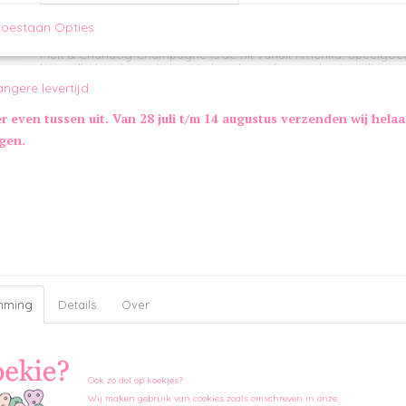
toestaan Opties
Omschrijving
Mutt & Chandog Champagne is de hit vanuit Amerika. Speelgoe
het welbekende merk. Laat je hond vanaf nu spelen in stijl! Is jo
een echte party-animal, dan mogen deze bijzondere speelgoedje
angere levertijd
collectie ontbreken. Deze luxe items zijn daarnaast een echte bl
feestje of borrel avond. Proost!
er even tussen uit. Van 28 juli t/m 14 augustus verzenden wij hela
Maatinformatie Mutt & Chandog Champagne:
ngen.
23 x 8 cm
Extra informatie:
Met pieper
Kleur:
Zwart/Geel
mming
Details
Over
Ook zo dol op koekjes?
Wij maken gebruik van cookies zoals omschreven in onze