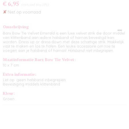
€ 6,95
(inclusief btw 21%)
✘
Niet op voorraad
Omschrijving
Barx Bow Tie Velvet Emerald is een luxe velvet strik die door middel
van klittenband aan iedere halsband of harnas bevestigd kan
worden. Dress up or dress down met deze schattige strik. Makkelijk
vast te maken en los te halen. Een leuke accessoire om toe te
voegen aan je halsband of harnas!
Halsband niet inbegrepen.
Maatinformatie Barx Bow Tie Velvet:
10 x 7 cm
Extra informatie:
Let op: geen halsband inbegrepen
Bevestiging middels klittenband
Kleur:
Groen