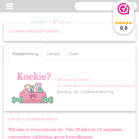
9,8
Cookies toestaan Opties
Inloggen
Registreren
UW WINKELWAGEN
Geen producten
(0)
Toestemming
Details
Over
Home
>
OVERIG
>
STRIKKEN
>
Barx Bow Tie Velvet Emerald
Ook zo dol op koekjes?
Wij maken gebruik van cookies zoals omschreven in o
privacy- en cookieverklaring.
Let op: Langere levertijd
Wij zijn er even tussen uit. Van 28 juli t/m 14 augustus
verzenden wij helaas geen bestellingen.