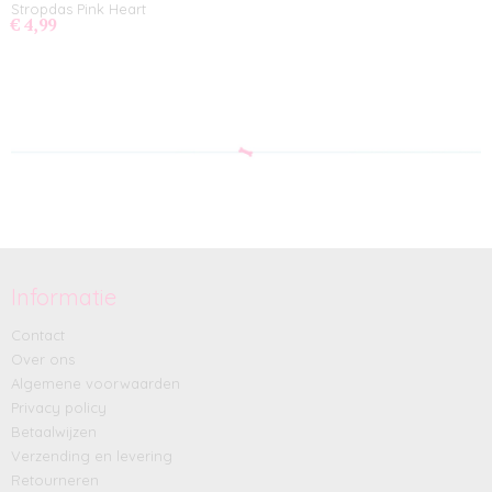
Stropdas Pink Heart
€ 4,99
Informatie
Contact
Over ons
Algemene voorwaarden
Privacy policy
Betaalwijzen
Verzending en levering
Retourneren