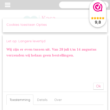
9,8
Cookies toestaan Opties
Inloggen
Registreren
UW WINKELWAGEN
Let op: Langere levertijd
Geen producten
(0)
Wij zijn er even tussen uit. Van 28 juli t/m 14 augustus
verzenden wij helaas geen bestellingen.
Home
>
OVERIG
>
STRIKKEN
>
Stropdas Tiger
Ok
Toestemming
Details
Over