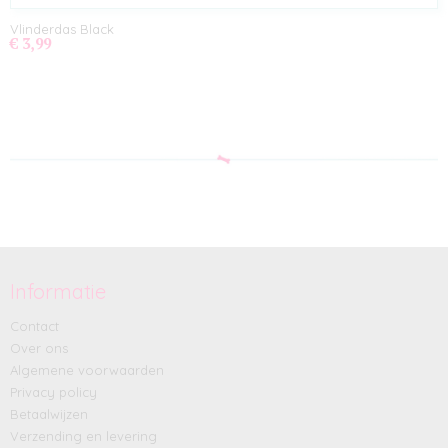
Vlinderdas Black
€ 3,99
Informatie
Contact
Over ons
Algemene voorwaarden
Privacy policy
Betaalwijzen
Verzending en levering