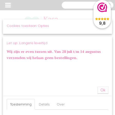
9,8
Cookies toestaan Opties
Inloggen
Registreren
UW WINKELWAGEN
Let op: Langere levertijd
Geen producten
(0)
Wij zijn er even tussen uit. Van 28 juli t/m 14 augustus
verzenden wij helaas geen bestellingen.
Home
> Gastenboek
Gastenboek
Beste shoppagina-eigenaar,
Dit is de standaard gastenboekpagina die u kunt gebruiken in uw
Ok
eigen webshop! Het enige wat u hoeft te doen is onder het tabje
Menu opties 'Toon in menu' op Ja te zetten en natuurlijk deze tekst
te vervangen door uw eigen tekst.
Toestemming
Details
Over
0 Reacties
Er is nog niet gereageerd