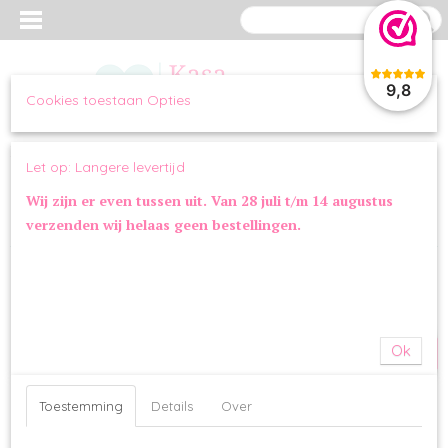
9,8
Cookies toestaan Opties
Inloggen
Registreren
UW WINKELWAGEN
Let op: Langere levertijd
Geen producten
(0)
Wij zijn er even tussen uit. Van 28 juli t/m 14 augustus
verzenden wij helaas geen bestellingen.
Home
>
KLEDING
>
BAD & BED
>
Hondensok Beer
SALE
Ok
Toestemming
Details
Over