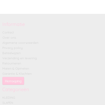
Informatie
Contact
Over ons
Algemene voorwaarden
Privacy policy
Betaalwijzen
Verzending en levering
Retourneren
Maten & Opmeten
Garantie & Klachten
Herroeping
Categorieën
KLEDING
SLAPEN