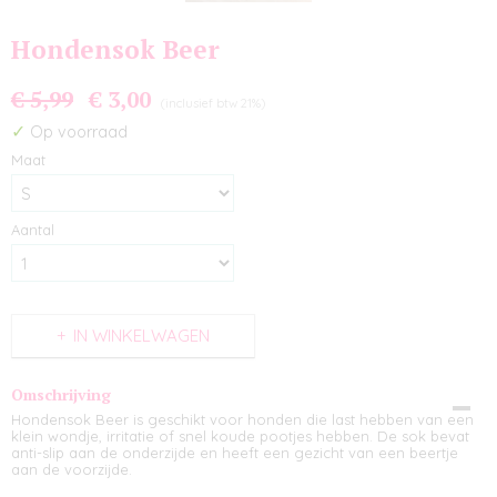
Hondensok Beer
€ 5,99
€ 3,00
(inclusief btw 21%)
✓
Op voorraad
Maat
Aantal
IN WINKELWAGEN
Omschrijving
Hondensok Beer is geschikt voor honden die last hebben van een
klein wondje, irritatie of snel koude pootjes hebben. De sok bevat
anti-slip aan de onderzijde en heeft een gezicht van een beertje
aan de voorzijde.