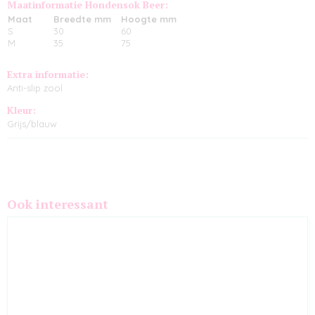
Maatinformatie Hondensok Beer:
Maat
Breedte mm
Hoogte mm
S
30
60
M
35
75
Extra informatie:
Anti-slip zool
Kleur:
Grijs/blauw
Ook interessant