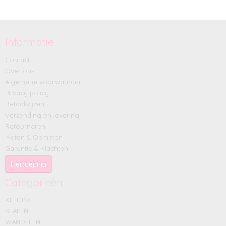
Informatie
Contact
Over ons
Algemene voorwaarden
Privacy policy
Betaalwijzen
Verzending en levering
Retourneren
Maten & Opmeten
Garantie & Klachten
Herroeping
Categorieën
KLEDING
SLAPEN
WANDELEN