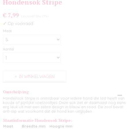
Hondensok Stripe
€ 7,99
(inclusief btw 21%)
✓
Op voorraad
Maat
Aantal
IN WINKELWAGEN
Omschrijving
Hondensok Stripe is onmisbaar voor iedere hond die last heeft van
koude of pijnlijke voetzooltjes. Deze sok ziet er daarnaast nog eens
erg leuk uit met een zebra design in blauw en rood. De zool bevat
anti-slip wat voorkomt dat de hond kan uitglijden.
Maatinformatie Hondensok Stripe:
Maat
Breedte mm
Hoogte mm