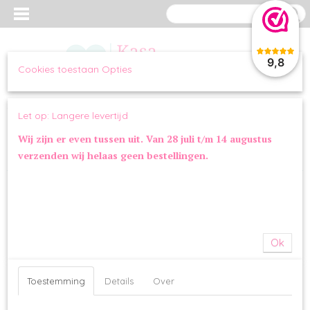
9,8
Cookies toestaan Opties
Inloggen
Registreren
UW WINKELWAGEN
Let op: Langere levertijd
Geen producten
(0)
Wij zijn er even tussen uit. Van 28 juli t/m 14 augustus
verzenden wij helaas geen bestellingen.
Home
>
KLEDING
>
BAD & BED
>
Hondensok Stripe
Ok
Toestemming
Details
Over