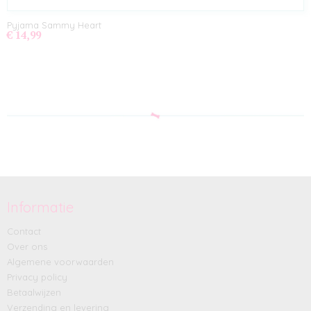
Pyjama Sammy Heart
€ 14,99
Informatie
Contact
Over ons
Algemene voorwaarden
Privacy policy
Betaalwijzen
Verzending en levering