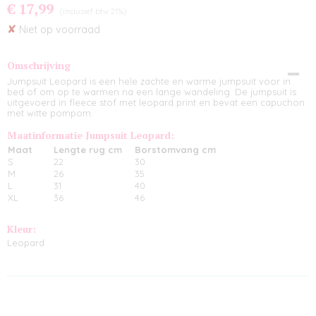
€ 17,99
(inclusief btw 21%)
✘
Niet op voorraad
Omschrijving
Jumpsuit Leopard is een hele zachte en warme jumpsuit voor in
bed of om op te warmen na een lange wandeling. De jumpsuit is
uitgevoerd in fleece stof met leopard print en bevat een capuchon
met witte pompom.
Maatinformatie Jumpsuit Leopard:
Maat
Lengte rug cm
Borstomvang cm
S
22
30
M
26
35
L
31
40
XL
36
46
Kleur:
Leopard