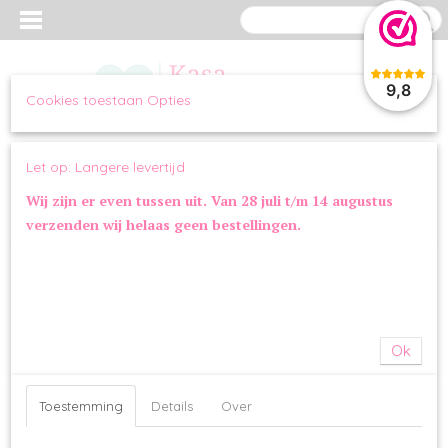
9,8
Cookies toestaan Opties
Inloggen
Registreren
UW WINKELWAGEN
Let op: Langere levertijd
Geen producten
(0)
Wij zijn er even tussen uit. Van 28 juli t/m 14 augustus
verzenden wij helaas geen bestellingen.
Home
>
KLEDING
>
BAD & BED
>
Jumpsuit Leopard
Ok
Toestemming
Details
Over