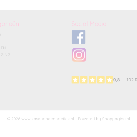
gorieën
Social Media
G
LEN
GING
© 2026 www.kasahondenboetiek.nl - Powered by Shoppagina.nl