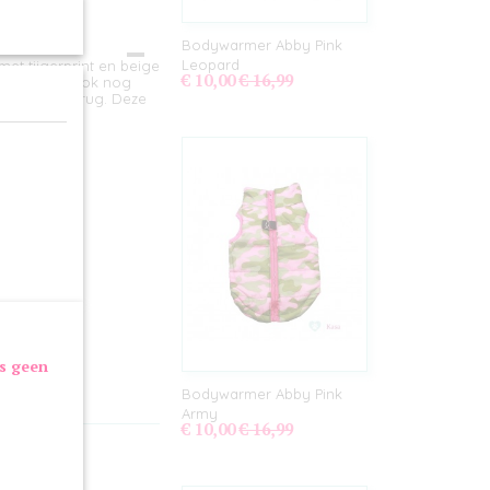
Bodywarmer Abby Pink
Leopard
t tijgerprint en beige
€ 10,00
€ 16,99
r daarnaast ook nog
 rits op de rug. Deze
 de riem.
 cm
as geen
Bodywarmer Abby Pink
Army
€ 10,00
€ 16,99