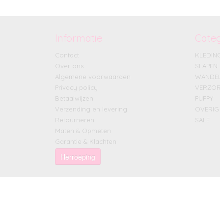
Informatie
Cate
Contact
KLEDIN
Over ons
SLAPEN
Algemene voorwaarden
WANDE
Privacy policy
VERZOR
Betaalwijzen
PUPPY
Verzending en levering
OVERIG
Retourneren
SALE
Maten & Opmeten
Garantie & Klachten
Herroeping