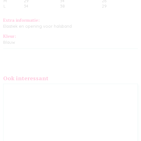
M
29
34
26
L
34
38
29
Extra informatie:
Elastiek en opening voor halsband
Kleur:
Blauw
Ook interessant