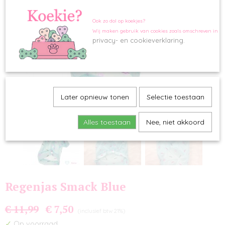
Ook zo dol op koekjes?
Wij maken gebruik van cookies zoals omschreven in o
privacy- en cookieverklaring.
Later opnieuw tonen
Selectie toestaan
Alles toestaan
Nee, niet akkoord
Regenjas Smack Blue
€ 11,99
€ 7,50
(inclusief btw 21%)
✓
Op voorraad