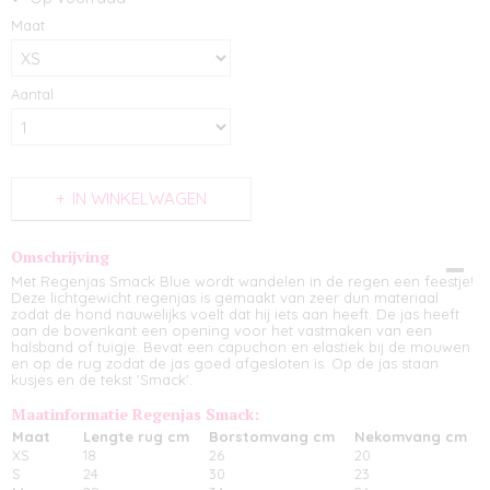
Maat
Aantal
IN WINKELWAGEN
Omschrijving
Met Regenjas Smack Blue wordt wandelen in de regen een feestje!
Deze lichtgewicht regenjas is gemaakt van zeer dun materiaal
zodat de hond nauwelijks voelt dat hij iets aan heeft. De jas heeft
aan de bovenkant een opening voor het vastmaken van een
halsband of tuigje. Bevat een capuchon en elastiek bij de mouwen
en op de rug zodat de jas goed afgesloten is. Op de jas staan
kusjes en de tekst 'Smack'.
Maatinformatie Regenjas Smack:
Maat
Lengte rug cm
Borstomvang cm
Nekomvang cm
XS
18
26
20
S
24
30
23