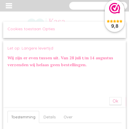
9,8
Cookies toestaan Opties
Inloggen
Registreren
UW WINKELWAGEN
Let op: Langere levertijd
Geen producten
(0)
Wij zijn er even tussen uit. Van 28 juli t/m 14 augustus
verzenden wij helaas geen bestellingen.
Home
>
KLEDING
>
JASSEN
>
Regenjas Smack Blue
SALE
Ok
Toestemming
Details
Over