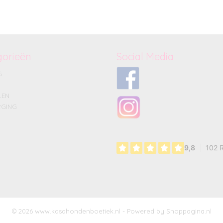
gorieën
Social Media
G
LEN
GING
© 2026 www.kasahondenboetiek.nl - Powered by Shoppagina.nl