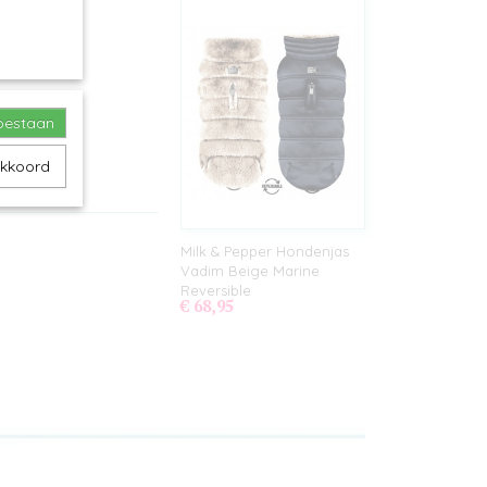
toestaan
akkoord
Milk & Pepper Hondenjas
Vadim Beige Marine
Reversible
€ 68,95