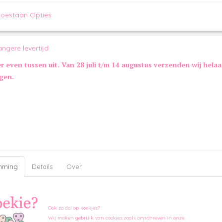
IN WINKELWAGEN
toestaan Opties
Omschrijving
angere levertijd
Milk & Pepper Hondenjas Misha Fur Grey Rose Reversible is ee
omkeerbare jas in poederroze waterafstotend polyester en grijs i
er even tussen uit. Van 28 juli t/m 14 augustus verzenden wij hela
speciaal gemaakt voor de koudere dagen en geschikt voor klei
honden. Deze heerlijke jas (zonder capuchon) is aan twee kant
ngen.
schattige poederroze waterafstotende jas aan de ene kant of ee
bontjas aan de andere kant. De jas bevat daarnaast een ritsope
voor het vastmaken van de looplijn en een elastiek om de staart
sluit aan de onderkant met gouden drukknopen.
Omkeerbare jas van zacht grijs imitatiebont en poederroze
(waterafstotend)
Ritsopening aan de achterkant voor de doorgang van de 
Sluiting onder de buik met gouden drukknopen, gegravee
Kleine gouden "Milk&Pepper" plaatjes bovenaan de achter
mming
Details
Over
Enkele rij knopen van maat 23 t/m 32 - Dubbele rij knopen
Maatinformatie Milk & Pepper Hondenjas Reversible:
Maat
Ruglengte
Borstomvang
Ook zo dol op koekjes?
23
23 cm
28-30 cm
Wij maken gebruik van cookies zoals omschreven in onze
26
26 cm
31-33 cm