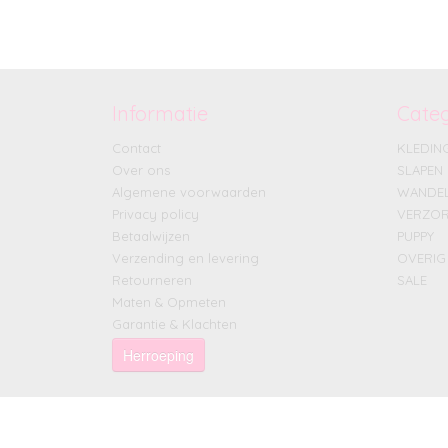
Informatie
Cate
Contact
KLEDIN
Over ons
SLAPEN
Algemene voorwaarden
WANDE
Privacy policy
VERZOR
Betaalwijzen
PUPPY
Verzending en levering
OVERIG
Retourneren
SALE
Maten & Opmeten
Garantie & Klachten
Herroeping