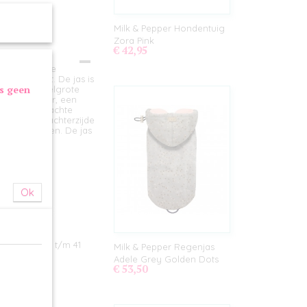
Milk & Pepper Hondentuig
Zora Pink
€ 42,95
n super warme
mitatiebont. De jas is
as geen
ne tot middelgrote
en draagbaar, een
n heerlijk zachte
ning op de achterzijde
 door te laten. De jas
 polyester
Ok
riem
rd "M&P"
kant
 van maat 35 t/m 41
Milk & Pepper Regenjas
Adele Grey Golden Dots
€ 53,50