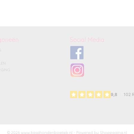
gorieën
Social Media
G
LEN
GING
© 2026 www.kasahondenboetiek.nl - Powered by Shoppagina.nl