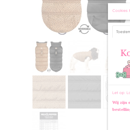
Cookies 
Toeste
Let op: L
Wij zijn 
bestelli