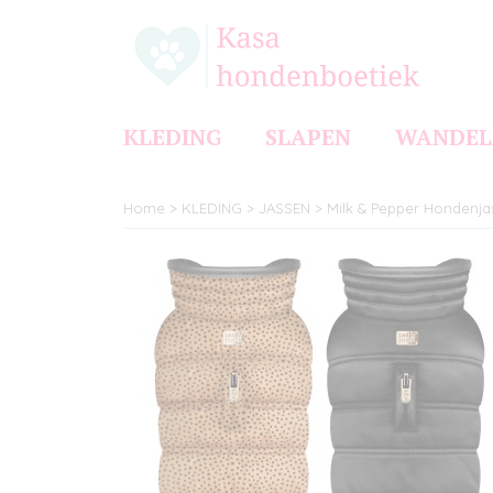
KLEDING
SLAPEN
WANDEL
Home
>
KLEDING
>
JASSEN
>
Milk & Pepper Hondenja