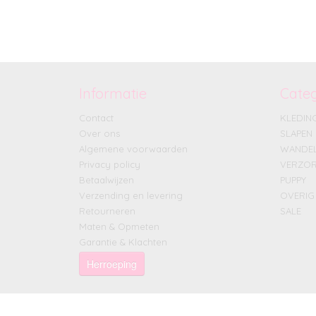
Informatie
Cate
Contact
KLEDIN
Over ons
SLAPEN
Algemene voorwaarden
WANDE
Privacy policy
VERZOR
Betaalwijzen
PUPPY
Verzending en levering
OVERIG
Retourneren
SALE
Maten & Opmeten
Garantie & Klachten
Herroeping