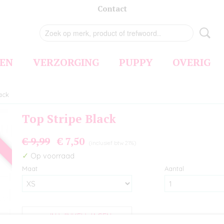
Contact
EN
VERZORGING
PUPPY
OVERIG
ack
Top Stripe Black
€ 9,99
€ 7,50
(inclusief btw 21%)
✓
Op voorraad
Maat
Aantal
IN WINKELWAGEN