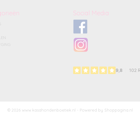
gorieën
Social Media
G
LEN
GING
© 2026 www.kasahondenboetiek.nl - Powered by Shoppagina.nl