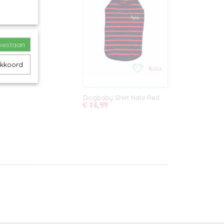
toestaan
akkoord
Dogbaby Shirt Nala Red
€ 14,99