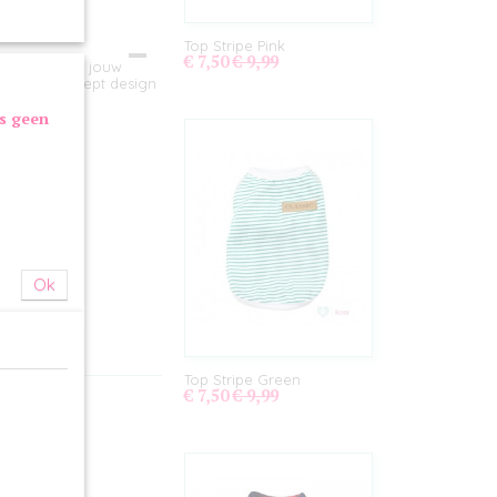
Top Stripe Pink
€ 7,50
€ 9,99
garderobe van jouw
t/wit gestreept design
lgrote hond.
as geen
 cm
Ok
Top Stripe Green
€ 7,50
€ 9,99