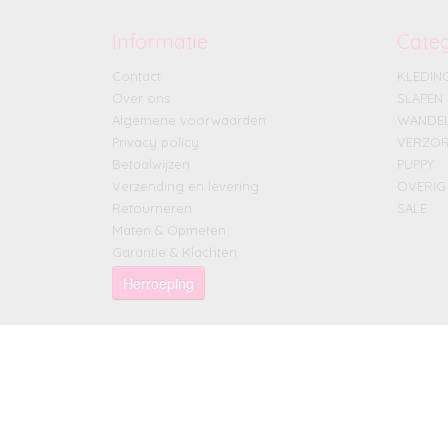
Informatie
Cate
Contact
KLEDIN
Over ons
SLAPEN
Algemene voorwaarden
WANDE
Privacy policy
VERZOR
Betaalwijzen
PUPPY
Verzending en levering
OVERIG
Retourneren
SALE
Maten & Opmeten
Garantie & Klachten
Herroeping