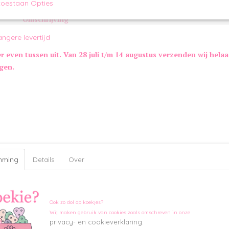
toestaan Opties
Omschrijving
Top Stripe Black is dé basic top die niet mag ontbreken in de 
angere levertijd
trouwe viervoeter. Deze mouwloze katoenen top heeft een zwar
en een leren label op de rug. Geschikt voor de kleine tot midde
er even tussen uit. Van 28 juli t/m 14 augustus verzenden wij hela
Maatinformatie Top Stripe:
ngen.
Maat
Lengte rug cm
Borstomvang cm
Nekomvang
XS
19
30
24
S
24
34
27
M
29
37
30
L
34
42
33
XL
39
48
36
Kleur:
Zwart-wit
mming
Details
Over
Ook zo dol op koekjes?
Wij maken gebruik van cookies zoals omschreven in onze
privacy- en cookieverklaring.