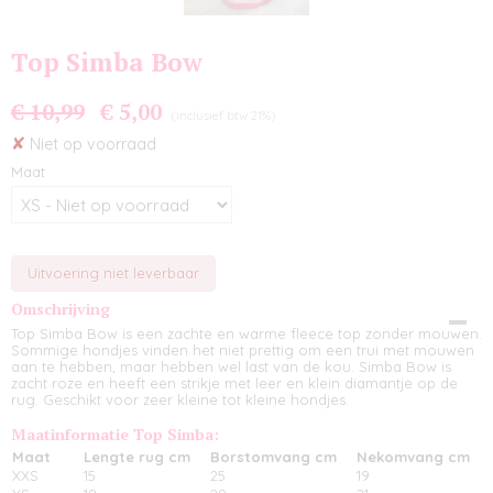
Top Simba Bow
€ 10,99
€ 5,00
(inclusief btw 21%)
✘
Niet op voorraad
Maat
Uitvoering niet leverbaar
Omschrijving
Top Simba Bow is een zachte en warme fleece top zonder mouwen.
Sommige hondjes vinden het niet prettig om een trui met mouwen
aan te hebben, maar hebben wel last van de kou. Simba Bow is
zacht roze en heeft een strikje met leer en klein diamantje op de
rug. Geschikt voor zeer kleine tot kleine hondjes.
Maatinformatie Top Simba:
Maat
Lengte rug cm
Borstomvang cm
Nekomvang cm
XXS
15
25
19