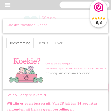
9,8
Cookies toestaan Opties
Inloggen
Registreren
UW WINKELWAGEN
Geen producten
(0)
Toestemming
Details
Over
Home
>
KLEDING
>
SHIRTS & JURKJES
>
Top Simba Bow
Ook zo dol op koekjes?
Wij maken gebruik van cookies zoals omschreven in o
SALE
privacy- en cookieverklaring.
Let op: Langere levertijd
Wij zijn er even tussen uit. Van 28 juli t/m 14 augustus
verzenden wij helaas geen bestellingen.