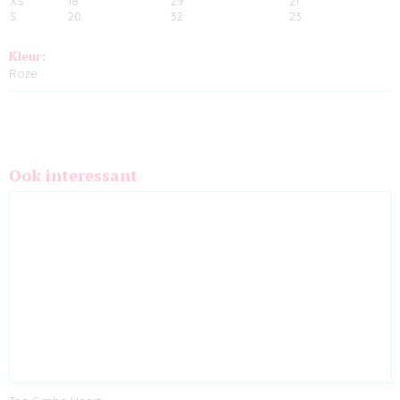
XS
18
29
21
S
20
32
23
Kleur:
Roze
Ook interessant