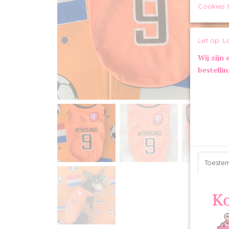
Cookies 
Let op: L
Wij zijn 
bestelli
Toeste