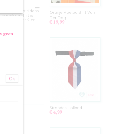
nd. Draag het tijdens
Oranje Voetbalshirt Van
 mouwloze shirt is
Der Dog
w, rugnummer 9 en
€ 19,99
erland!
as geen
ingsdag
 cm
Ok
Stropdas Holland
€ 4,99