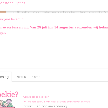
toestaan Opties
Omschrijving
Voetbalshirt Nederland is het perfecte oranje shirt voor jouw ho
het EK, WK of Koningsdag en alle hondjes zullen jaloers zijn. Dit
gemaakt van dunne stof en bevat een rood embleem met leeu
angere levertijd
tekst. Met deze outfit is jouw hondje de beste supporter van Ned
- Voetbalshirt speciaal voor de hond
er even tussen uit. Van 28 juli t/m 14 augustus verzenden wij hela
- Met rugnummer en embleem
ngen.
- Perfect voor bijvoorbeeld EK, WK, Olympische spelen en Kon
Maatinformatie Voetbalshirt Nederland:
Maat
Lengte rug cm
Borstomvang cm
Nekomvang
S
24
32
25
M
29
36
28
L
35
42
35
XL
41
48
40
Kleur:
mming
Details
Over
Oranje
Ook zo dol op koekjes?
Wij maken gebruik van cookies zoals omschreven in onze
privacy- en cookieverklaring.