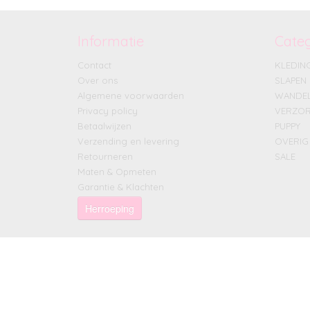
Informatie
Cate
Contact
KLEDIN
Over ons
SLAPEN
Algemene voorwaarden
WANDE
Privacy policy
VERZOR
Betaalwijzen
PUPPY
Verzending en levering
OVERIG
Retourneren
SALE
Maten & Opmeten
Garantie & Klachten
Herroeping