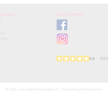
gorieën
Social Media
G
LEN
GING
© 2026 www.kasahondenboetiek.nl - Powered by Shoppagina.nl