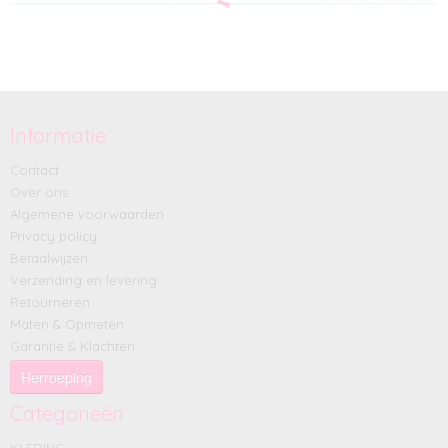
Informatie
Contact
Over ons
Algemene voorwaarden
Privacy policy
Betaalwijzen
Verzending en levering
Retourneren
Maten & Opmeten
Garantie & Klachten
Herroeping
Categorieën