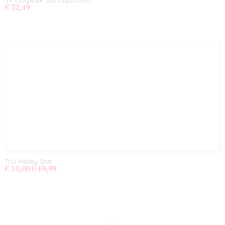
JV Dogwalk Jas Capuchon
€ 32,49
Trui Hailey Star
€ 10,00
€ 19,99