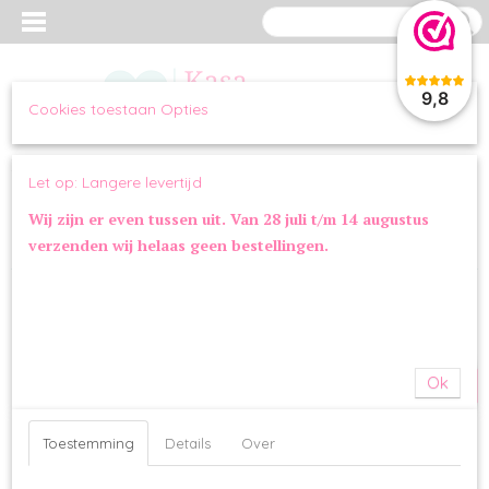
9,8
Cookies toestaan Opties
Inloggen
Registreren
UW WINKELWAGEN
Let op: Langere levertijd
Geen producten
(0)
Wij zijn er even tussen uit. Van 28 juli t/m 14 augustus
verzenden wij helaas geen bestellingen.
Home
>
KLEDING
>
TRUIEN & VESTEN
>
Fluffy Vestje Grey
SALE
Ok
Toestemming
Details
Over