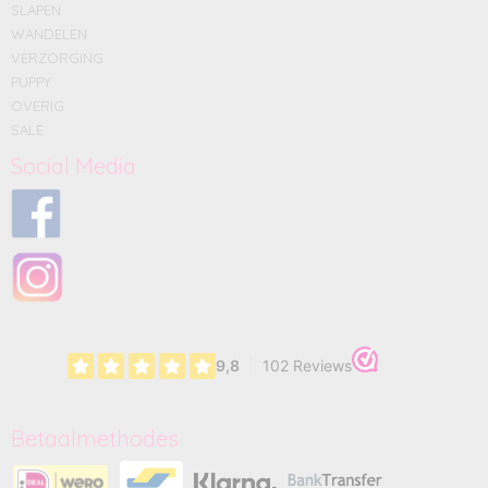
SLAPEN
WANDELEN
VERZORGING
PUPPY
OVERIG
SALE
Social Media
Betaalmethodes