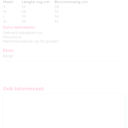
Maat
Lengte rug cm
Borstomvang cm
S
24
28
M
28
32
L
33
36
XL
36
42
Extra informatie:
Gebreid kabelpatroon
Mouwloos
Machinewasbaar op 30 graden
Kleur:
Beige
Ook interessant