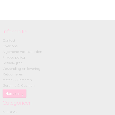
Informatie
Contact
Over ons
Algemene voorwaarden
Privacy policy
Betaalwijzen
Verzending en levering
Retourneren
Maten & Opmeten
Garantie & Klachten
Herroeping
Categorieën
KLEDING