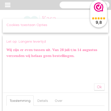
9,8
Cookies toestaan Opties
Inloggen
Registreren
UW WINKELWAGEN
Let op: Langere levertijd
Geen producten
(0)
Wij zijn er even tussen uit. Van 28 juli t/m 14 augustus
verzenden wij helaas geen bestellingen.
Home
>
KLEDING
>
TRUIEN & VESTEN
>
Knitted Sweater Beige
Ok
Toestemming
Details
Over