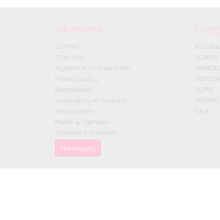
Informatie
Cate
Contact
KLEDIN
Over ons
SLAPEN
Algemene voorwaarden
WANDE
Privacy policy
VERZOR
Betaalwijzen
PUPPY
Verzending en levering
OVERIG
Retourneren
SALE
Maten & Opmeten
Garantie & Klachten
Herroeping