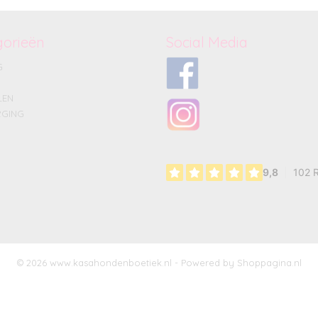
gorieën
Social Media
G
LEN
GING
© 2026 www.kasahondenboetiek.nl - Powered by Shoppagina.nl