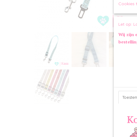
Cookies 
Let op: L
Wij zijn 
bestelli
Toeste