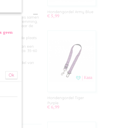
Hondengordel Army Blue
€ 5,99
 veilig op reis samen
n vakantiebestemming,
dschap of naar de
as geen
ere auto op de plaats
het gebruik van een
r in lengte ca. 35-60
te honden.
ken door middel van
Ok
Hondengordel Tiger
Purple
€ 6,99