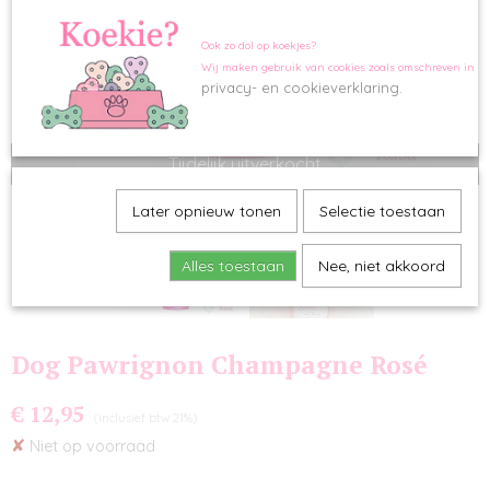
Ook zo dol op koekjes?
Wij maken gebruik van cookies zoals omschreven in o
privacy- en cookieverklaring.
Tijdelijk uitverkocht
Later opnieuw tonen
Selectie toestaan
Alles toestaan
Nee, niet akkoord
Dog Pawrignon Champagne Rosé
€ 12,95
(inclusief btw 21%)
✘
Niet op voorraad