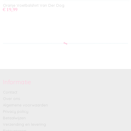
Oranje Voetbalshirt Van Der Dog
€ 19,99
Informatie
Contact
Over ons
Algemene voorwaarden
Privacy policy
Betaalwijzen
Verzending en levering
Retourneren