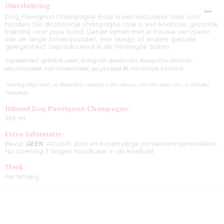
Omschrijving
Dog Pawrignon Champagne Rosé is een exclusieve rosé voor
honden. De alcoholvrije champagne rosé is een knalroze, gezonde
traktatie voor jouw hond. Geniet samen met je trouwe viervoeter
van de lange zomeravonden, een feestje of andere speciale
gelegenheid. Geproduceerd in de Verenigde Staten.
Ingrediënten: gefilterd water, biologisch spekextract, biologische zalmolie,
kaliumsorbaat, natriumbenzoaat, polysorbaat 80, natuurlijke kleurstof
Overleg altijd met uw dierenarts voordat u iets nieuws aan het dieet van uw huisdier
toevoegt.
Inhoud Dog Pawrignon Champagne:
354 ml
Extra Informatie:
Bevat
GEEN
: Alcohol, zout en kunstmatige conserveringsmiddelen.
Na opening 7 dagen houdbaar in de koelkast.
Merk:
Pet Winery