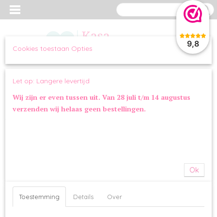
9,8
Cookies toestaan Opties
Inloggen
Registreren
UW WINKELWAGEN
Let op: Langere levertijd
Geen producten
(0)
Wij zijn er even tussen uit. Van 28 juli t/m 14 augustus
verzenden wij helaas geen bestellingen.
Home
>
OVERIG
>
KERST
>
Dog Pawrignon Champagne Rosé
Ok
Toestemming
Details
Over