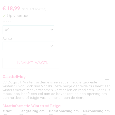
€ 18,99
(inclusief btw 21%)
✓
Op voorraad
Maat
Aantal
IN WINKELWAGEN
Omschrijving
JV Dogwalk Wintertrui Beige is een super mooie gebreide
wintertrui van Jack and Vanilla. Deze beige gebreide trui heeft een
winters motief met kerstbomen, kerstballen en rendieren. De trui is
mouwloos, heeft een col aan de bovenkant en een opening om
een halsband of tuigje vast te maken aan de riem.
Maatinformatie Wintertrui Beige:
Maat
Lengte rug cm
Borstomvang cm
Nekomvang cm