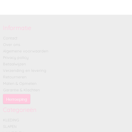
Informatie
Contact
Over ons
Algemene voorwaarden
Privacy policy
Betaalwijzen
Verzending en levering
Retourneren
Maten & Opmeten
Garantie & Klachten
Herroeping
Categorieën
KLEDING
SLAPEN