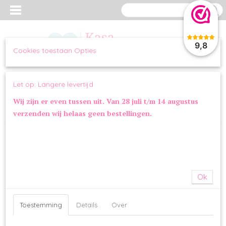
9,8
Cookies toestaan Opties
Inloggen
Registreren
UW WINKELWAGEN
Let op: Langere levertijd
Geen producten
(0)
Wij zijn er even tussen uit. Van 28 juli t/m 14 augustus
verzenden wij helaas geen bestellingen.
Home
>
OVERIG
>
KERST
>
JV Dogwalk Wintertrui Beige
Ok
Toestemming
Details
Over