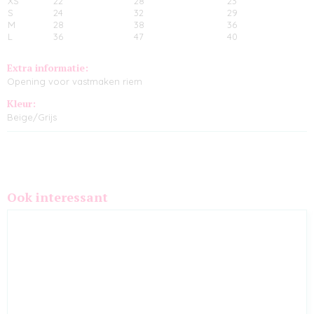
XS
22
28
23
S
24
32
29
M
28
38
36
L
36
47
40
Extra informatie:
Opening voor vastmaken riem
Kleur:
Beige/Grijs
Ook interessant