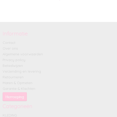
Informatie
Contact
Over ons
Algemene voorwaarden
Privacy policy
Betaalwijzen
Verzending en levering
Retourneren
Maten & Opmeten
Garantie & Klachten
Herroeping
Categorieën
KLEDING