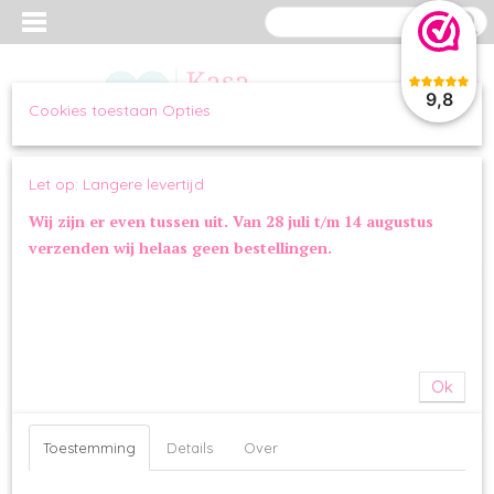
9,8
Cookies toestaan Opties
Inloggen
Registreren
UW WINKELWAGEN
Let op: Langere levertijd
Geen producten
(0)
Wij zijn er even tussen uit. Van 28 juli t/m 14 augustus
verzenden wij helaas geen bestellingen.
Home
>
OVERIG
>
ORANJE
>
Trixie Leeuw Pluche
Ok
Toestemming
Details
Over