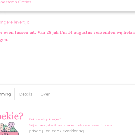
toestaan Opties
18 cm
50 cm
Extra informatie:
angere levertijd
Ongevuld met pieper
er even tussen uit. Van 28 juli t/m 14 augustus verzenden wij hela
Kleur:
ngen.
Grijs
Merk:
Jack and Vanilla
mming
Details
Over
Ook zo dol op koekjes?
Wij maken gebruik van cookies zoals omschreven in onze
privacy- en cookieverklaring.