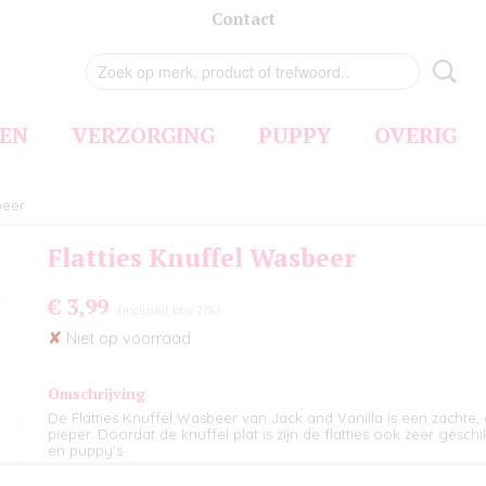
Contact
EN
VERZORGING
PUPPY
OVERIG
beer
Flatties Knuffel Wasbeer
€ 3,99
(inclusief btw 21%)
✘
Niet op voorraad
Omschrijving
De Flatties Knuffel Wasbeer van Jack and Vanilla is een zachte
pieper. Doordat de knuffel plat is zijn de flatties ook zeer gesc
en puppy's.
Maatinformatie Flatties Wasbeer: