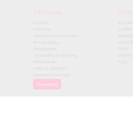
Informatie
Cate
Contact
KLEDIN
Over ons
SLAPEN
Algemene voorwaarden
WANDE
Privacy policy
VERZOR
Betaalwijzen
PUPPY
Verzending en levering
OVERIG
Retourneren
SALE
Maten & Opmeten
Garantie & Klachten
Herroeping