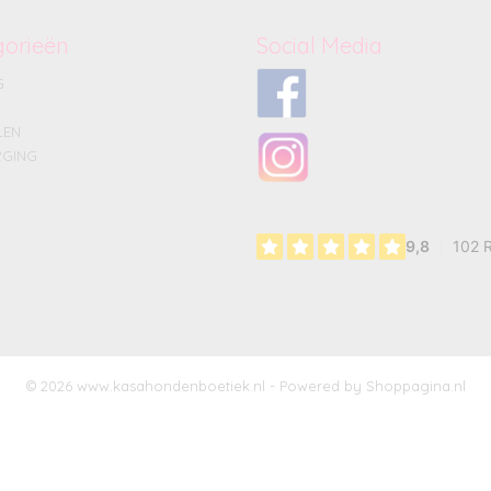
gorieën
Social Media
G
LEN
GING
© 2026 www.kasahondenboetiek.nl - Powered by Shoppagina.nl