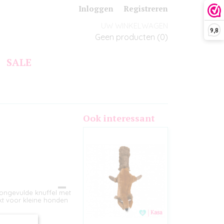
Inloggen
Registreren
UW WINKELWAGEN
9,8
Geen producten
(0)
SALE
Ook interessant
, ongevulde knuffel met
hikt voor kleine honden