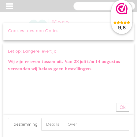
9,8
Cookies toestaan Opties
Inloggen
Registreren
UW WINKELWAGEN
Let op: Langere levertijd
Geen producten
(0)
Wij zijn er even tussen uit. Van 28 juli t/m 14 augustus
verzenden wij helaas geen bestellingen.
Home
>
OVERIG
>
SPEELGOED
>
Trixie Junior Snuffelmat
Ok
Toestemming
Details
Over