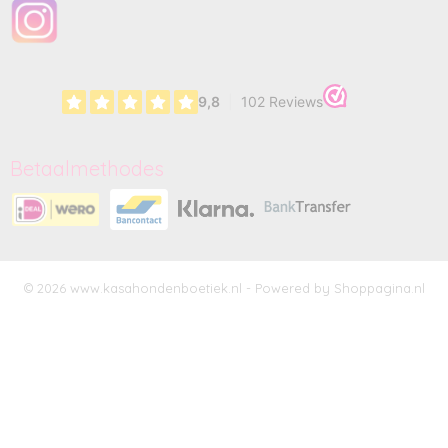
Betaalmethodes
© 2026 www.kasahondenboetiek.nl - Powered by Shoppagina.nl