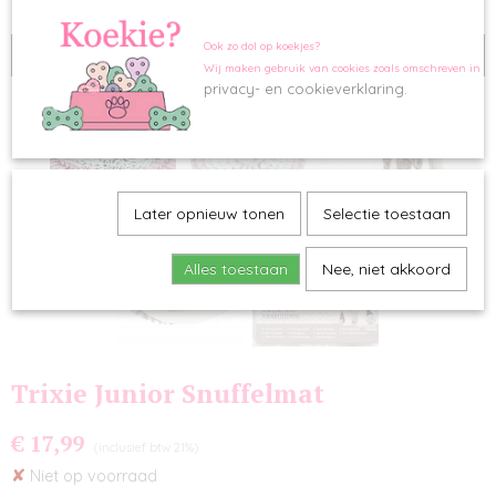
Ook zo dol op koekjes?
Tijdelijk uitverkocht
Wij maken gebruik van cookies zoals omschreven in o
privacy- en cookieverklaring.
Later opnieuw tonen
Selectie toestaan
Alles toestaan
Nee, niet akkoord
Trixie Junior Snuffelmat
€ 17,99
(inclusief btw 21%)
✘
Niet op voorraad