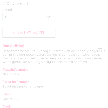
✓
Op voorraad
Aantal
IN WINKELWAGEN
Omschrijving
Deze zomerse Sip Stay Vacay Muttscato van de Fringe Vineyards is
gerijpt in eikenhouten vaten. De fles is gemaakt van super zacht
pluche en bevat ritselpapier en een pieper voor extra speelplezier.
Wees gerust, de Sip Stay Vacay-Muttscato is alcohol vrij!
Maatinformatie:
28 x 7,5 cm
Extra informatie:
Bevat ritselpapier en pieper
Kleur:
Geel/Goud
Merk: