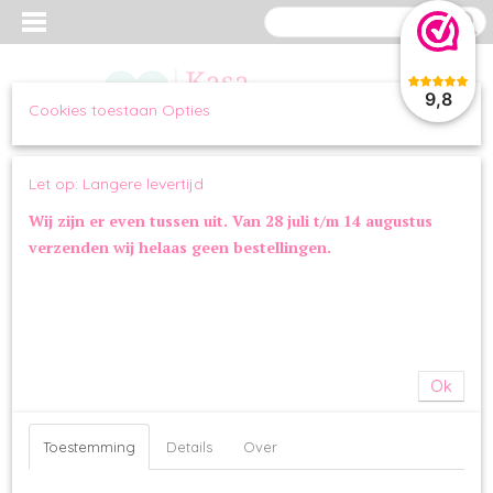
9,8
Cookies toestaan Opties
Inloggen
Registreren
UW WINKELWAGEN
Let op: Langere levertijd
Geen producten
(0)
Wij zijn er even tussen uit. Van 28 juli t/m 14 augustus
verzenden wij helaas geen bestellingen.
Home
>
OVERIG
>
SPEELGOED
>
Sip Stay Vacay | PetShop by Fringe
Studio
Ok
Toestemming
Details
Over