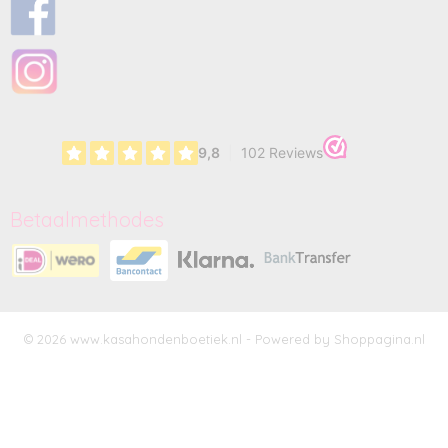
Betaalmethodes
© 2026 www.kasahondenboetiek.nl - Powered by Shoppagina.nl