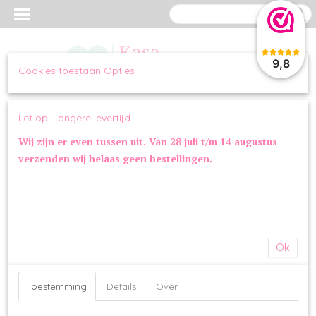
9,8
Cookies toestaan Opties
Inloggen
Registreren
UW WINKELWAGEN
Let op: Langere levertijd
Geen producten
(0)
Wij zijn er even tussen uit. Van 28 juli t/m 14 augustus
verzenden wij helaas geen bestellingen.
Home
>
OVERIG
>
SPEELGOED
>
Little Rascals Pluche Speelring Koe
Ok
Toestemming
Details
Over