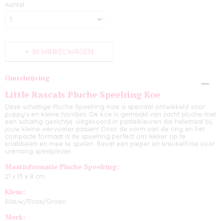
Aantal
IN WINKELWAGEN
Omschrijving
Little Rascals Pluche Speelring Koe
Deze schattige Pluche Speelring Koe is speciaal ontwikkeld voor
puppy's en kleine hondjes. De koe is gemaakt van zacht pluche met
een schattig gezichtje. Uitgevoerd in pastelkleuren die helemaal bij
jouw kleine viervoeter passen! Door de vorm van de ring en het
compacte formaat is de speelring perfect om lekker op te
knabbelen en mee te spelen. Bevat een pieper en kreukelfolie voor
urenlang speelplezier.
Maatinformatie Pluche Speelring:
21 x 13 x 8 cm
Kleur:
Blauw/Roze/Groen
Merk: