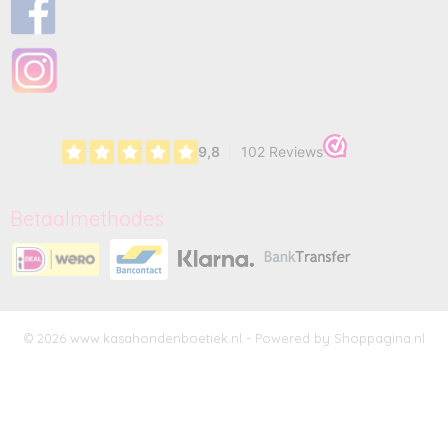
Betaalmethodes
© 2026 www.kasahondenboetiek.nl - Powered by Shoppagina.nl