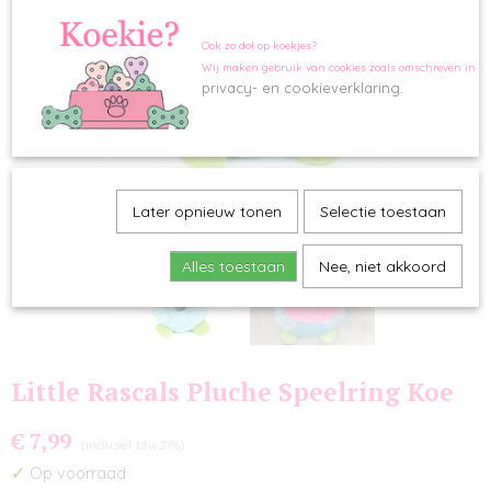
Ook zo dol op koekjes?
Wij maken gebruik van cookies zoals omschreven in o
privacy- en cookieverklaring.
Later opnieuw tonen
Selectie toestaan
Alles toestaan
Nee, niet akkoord
Little Rascals Pluche Speelring Koe
€ 7,99
(inclusief btw 21%)
✓
Op voorraad