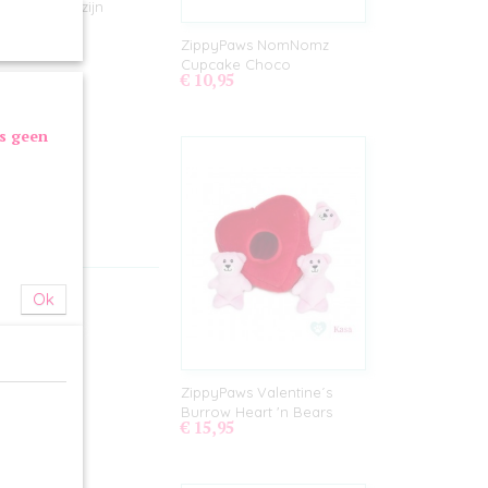
e Brainey's zijn
ZippyPaws NomNomz
Cupcake Choco
€ 10,95
as geen
Ok
ZippyPaws Valentine´s
Burrow Heart 'n Bears
€ 15,95