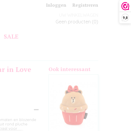
Inloggen
Registreren
UW WINKELWAGEN
9,8
Geen producten
(0)
SALE
ar in Love
Ook interessant
dematen en blozende
uit rond pluche
iaal voor