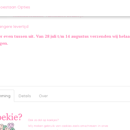
Valentijnsdag is deze Brainey Beer uitgerust met roze hartjes. All
voorzien van een medium blaster pieper.
toestaan Opties
Maatinformatie Valentines Brainey:
25 x 22 x 5 cm
angere levertijd
Extra informatie:
er even tussen uit. Van 28 juli t/m 14 augustus verzenden wij hela
Pieper: 1 medium blaster-pieper
ngen.
Kleur:
Bruin
Merk:
ZippyPaws
mming
Details
Over
Ook zo dol op koekjes?
Wij maken gebruik van cookies zoals omschreven in onze