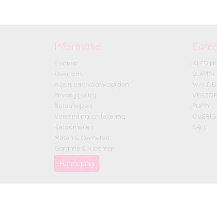
Informatie
Cate
Contact
KLEDIN
Over ons
SLAPEN
Algemene voorwaarden
WANDE
Privacy policy
VERZOR
Betaalwijzen
PUPPY
Verzending en levering
OVERIG
Retourneren
SALE
Maten & Opmeten
Garantie & Klachten
Herroeping