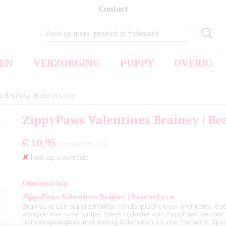
Contact
EN
VERZORGING
PUPPY
OVERIG
 Brainey | Bear in Love
ZippyPaws Valentines Brainey | Be
€ 10,95
(inclusief btw 21%)
✘
Niet op voorraad
Omschrijving
ZippyPaws Valentines Brainey | Bear in Love
Brainey is een superschattige ronde, pluche beer met korte le
wangen met roze hartjes. Deze collectie van ZippyPaws bestaat 
hondenspeelgoed met weinig ledematen en veel 'hersens'. Spec