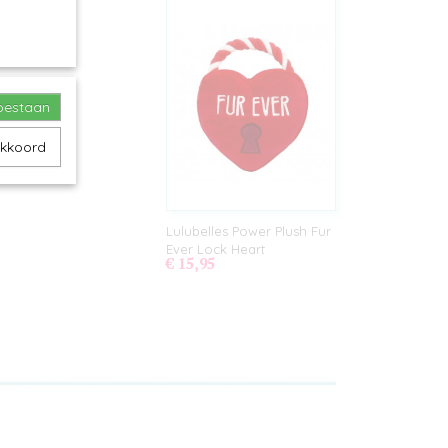
toestaan
akkoord
Lulubelles Power Plush Fur
Ever Lock Heart
€ 15,95