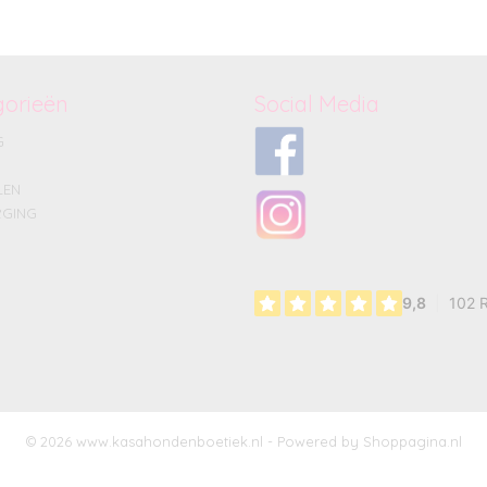
gorieën
Social Media
G
LEN
GING
© 2026 www.kasahondenboetiek.nl - Powered by Shoppagina.nl