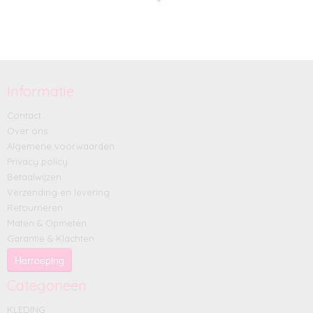
Informatie
Contact
Over ons
Algemene voorwaarden
Privacy policy
Betaalwijzen
Verzending en levering
Retourneren
Maten & Opmeten
Garantie & Klachten
Herroeping
Categorieën
KLEDING