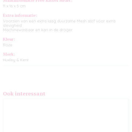
Maatinformatie Free Kisses Heart:
11 x 16 x 5 cm
Extra informatie:
Voorzien van een extra laag duurzame Mesh stof voor extra
stevigheid
Machinewasbaar en kan in de droger
Kleur:
Roze
Merk:
Huxley & Kent
Ook interessant