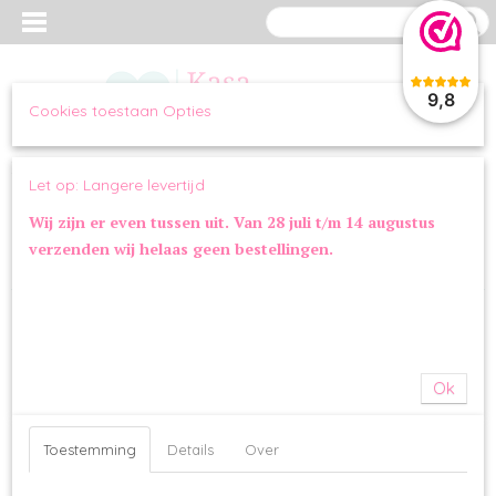
9,8
Cookies toestaan Opties
Inloggen
Registreren
UW WINKELWAGEN
Let op: Langere levertijd
Geen producten
(0)
Wij zijn er even tussen uit. Van 28 juli t/m 14 augustus
verzenden wij helaas geen bestellingen.
Home
>
OVERIG
>
SPEELGOED
>
Lulubelles Power Plush Free Kisses
Heart
Ok
Toestemming
Details
Over