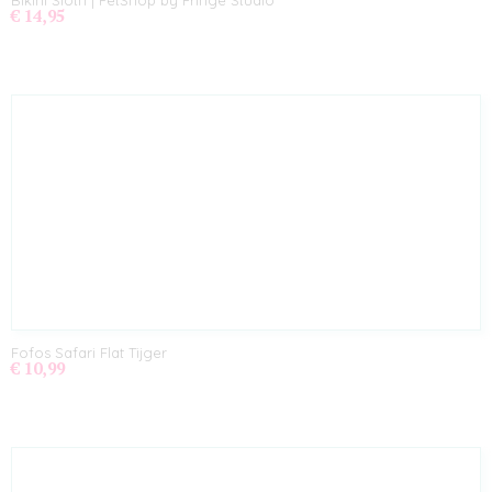
Bikini Sloth | PetShop by Fringe Studio
€ 14,95
Fofos Safari Flat Tijger
€ 10,99