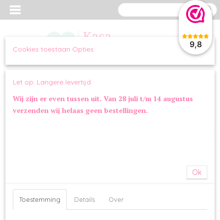
9,8
Cookies toestaan Opties
Inloggen
Registreren
UW WINKELWAGEN
Let op: Langere levertijd
Geen producten
(0)
Wij zijn er even tussen uit. Van 28 juli t/m 14 augustus
verzenden wij helaas geen bestellingen.
Home
>
OVERIG
>
SPEELGOED
>
Bahama Koala | PetShop by Fringe
Studio
Ok
Toestemming
Details
Over