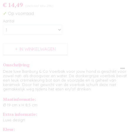
€ 14,49
(inclusief btw 21%)
✓
Op voorraad
Aantal
IN WINKELWAGEN
Omschrijving
Deze luxe Banbury & Co Voerbak voor jouw hond is geschikt voor
zowel nat- als droogvoer en water. De donkergrijze voerbak bevat
een leuk crèmekleurig bot aan de voorzijde en is geheel van
keramiek. Door het gewicht van de voerbak schuift deze niet
gemakkelijk weg tijdens het eten en/of drinken.
Maatinformatie:
Ø 19 cm x H 8,5 cm
Extra informatie:
Luxe design
Kleur: