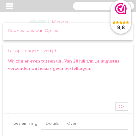
9,8
Cookies toestaan Opties
Inloggen
Registreren
UW WINKELWAGEN
Let op: Langere levertijd
Geen producten
(0)
Wij zijn er even tussen uit. Van 28 juli t/m 14 augustus
verzenden wij helaas geen bestellingen.
Home
>
OVERIG
>
VOERBAKKEN
>
Banbury & Co Voerbak
Ok
Toestemming
Details
Over