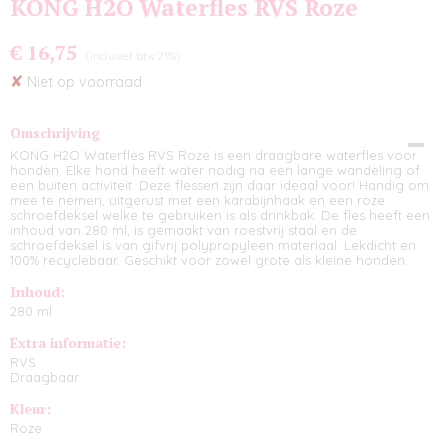
KONG H2O Waterfles RVS Roze
€ 16,75
(inclusief btw 21%)
✘
Niet op voorraad
Omschrijving
KONG H2O Waterfles RVS Roze is een draagbare waterfles voor
honden. Elke hond heeft water nodig na een lange wandeling of
een buiten activiteit. Deze flessen zijn daar ideaal voor! Handig om
mee te nemen, uitgerust met een karabijnhaak en een roze
schroefdeksel welke te gebruiken is als drinkbak. De fles heeft een
inhoud van 280 ml, is gemaakt van roestvrij staal en de
schroefdeksel is van gifvrij polypropyleen materiaal. Lekdicht en
100% recyclebaar. Geschikt voor zowel grote als kleine honden.
Inhoud:
280 ml
Extra informatie:
RVS
Draagbaar
Kleur:
Roze