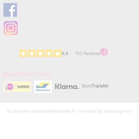
Betaalmethodes
© 2026 www.kasahondenboetiek.nl - Powered by Shoppagina.nl