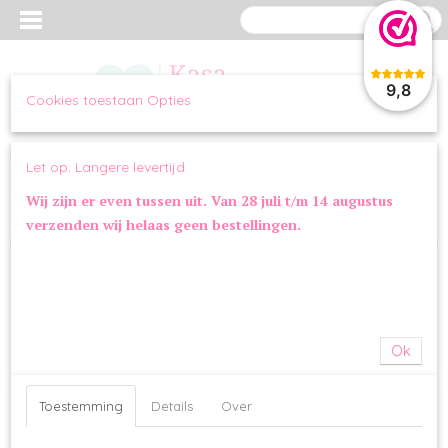
9,8
Cookies toestaan Opties
Inloggen
Registreren
UW WINKELWAGEN
Let op: Langere levertijd
Geen producten
(0)
Wij zijn er even tussen uit. Van 28 juli t/m 14 augustus
verzenden wij helaas geen bestellingen.
Home
>
OVERIG
>
VOERBAKKEN
>
KONG H2O Waterfles RVS Roze
Ok
Toestemming
Details
Over