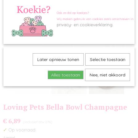
Ook zo dol op koekjes?
Wij maken gebruik van cookies zoals omschreven in o
privacy- en cookieverklaring.
Later opnieuw tonen
Selectie toestaan
Alles toestaan
Nee, niet akkoord
Loving Pets Bella Bowl Champagne
€ 6,89
(inclusief btw 21%)
✓
Op voorraad
Aantal