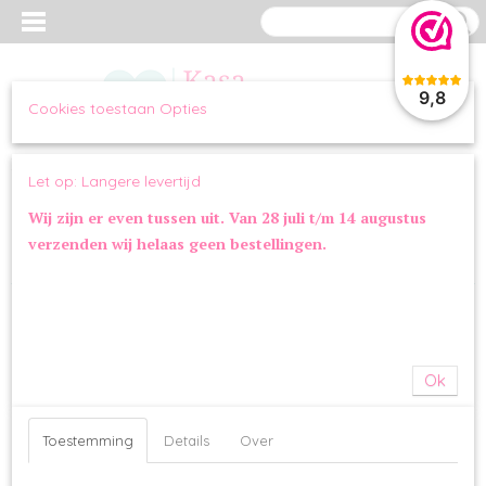
9,8
Cookies toestaan Opties
Inloggen
Registreren
UW WINKELWAGEN
Let op: Langere levertijd
Geen producten
(0)
Wij zijn er even tussen uit. Van 28 juli t/m 14 augustus
verzenden wij helaas geen bestellingen.
Home
>
OVERIG
>
VOERBAKKEN
>
Loving Pets Bella Bowl
Champagne
Ok
Toestemming
Details
Over