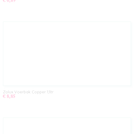
€ 6,89
Zolux Voerbak Copper 1,1ltr
€ 8,85