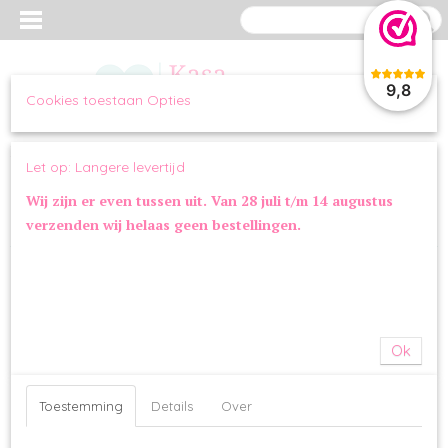
9,8
Cookies toestaan Opties
Inloggen
Registreren
UW WINKELWAGEN
Let op: Langere levertijd
Geen producten
(0)
Wij zijn er even tussen uit. Van 28 juli t/m 14 augustus
verzenden wij helaas geen bestellingen.
Home
>
OVERIG
>
ZOMER
>
KONG H2O Waterfles RVS Roze
Ok
Toestemming
Details
Over