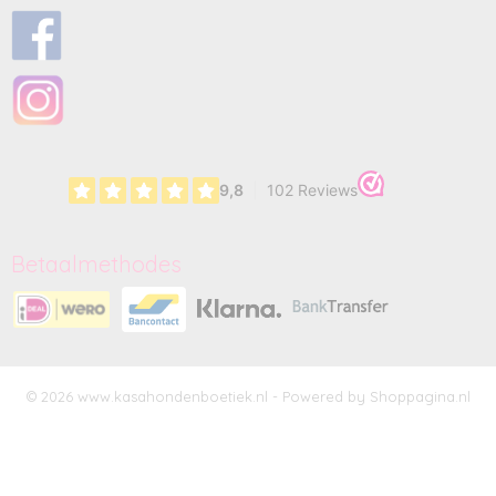
Betaalmethodes
© 2026 www.kasahondenboetiek.nl - Powered by Shoppagina.nl