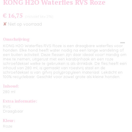
KONG H2O Waterfles RVS Roze
€ 16,75
(inclusief btw 21%)
✘
Niet op voorraad
Omschrijving
KONG H2O Waterfles RVS Roze is een draagbare waterfles voor
honden. Elke hond heeft water nodig na een lange wandeling of
een buiten activiteit. Deze flessen zijn daar ideaal voor! Handig om
mee te nemen, uitgerust met een karabijnhaak en een roze
schroefdeksel welke te gebruiken is als drinkbak. De fles heeft een
inhoud van 280 ml, is gemaakt van roestvrij staal en de
schroefdeksel is van gifvrij polypropyleen materiaal. Lekdicht en
100% recyclebaar. Geschikt voor zowel grote als kleine honden.
Inhoud:
280 ml
Extra informatie:
RVS
Draagbaar
Kleur:
Roze