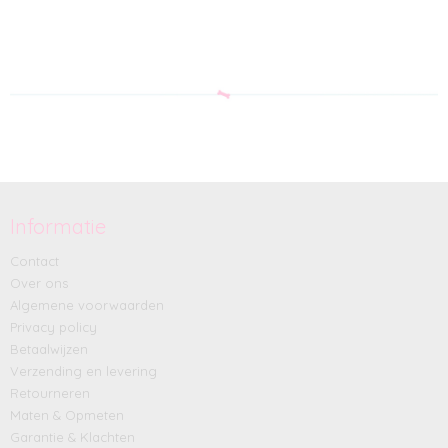
Informatie
Contact
Over ons
Algemene voorwaarden
Privacy policy
Betaalwijzen
Verzending en levering
Retourneren
Maten & Opmeten
Garantie & Klachten