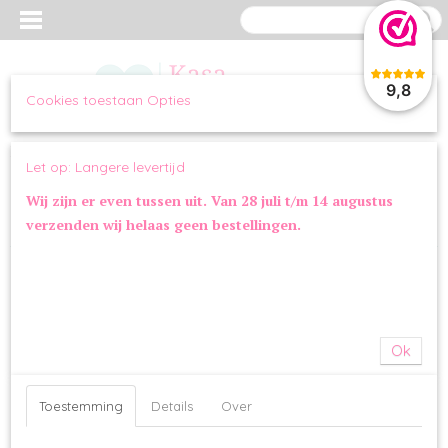
9,8
Cookies toestaan Opties
Inloggen
Registreren
UW WINKELWAGEN
Let op: Langere levertijd
Geen producten
(0)
Wij zijn er even tussen uit. Van 28 juli t/m 14 augustus
verzenden wij helaas geen bestellingen.
Home
>
PUPPY
>
SPELEN
>
Trixie Junior Konijn Stof met Ritselfolie
Ok
Toestemming
Details
Over