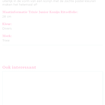
uiterlijk in de vorm van een konijn met de zachte pastel-kleuren
maken het helemaal af!
Maatinformatie Trixie Junior Konijn Ritselfolie:
28 cm
Kleur:
Divers
Merk:
Trixie
Ook interessant