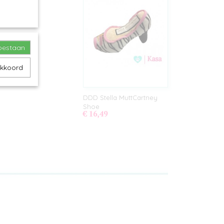
toestaan
akkoord
DDD Stella MuttCartney
Shoe
€ 16,49