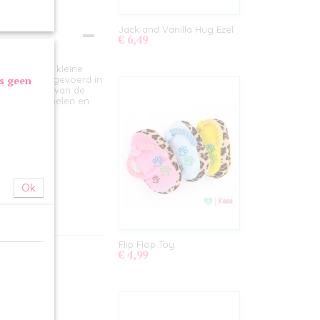
Jack and Vanilla Hug Ezel
€ 6,49
r puppy's en kleine
as geen
ezichtje. Uitgevoerd in
Door de vorm van de
r op te knabbelen en
peelplezier.
Ok
Flip Flop Toy
€ 4,99