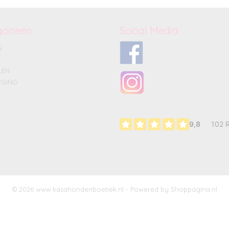
gorieën
Social Media
G
LEN
GING
© 2026 www.kasahondenboetiek.nl - Powered by Shoppagina.nl