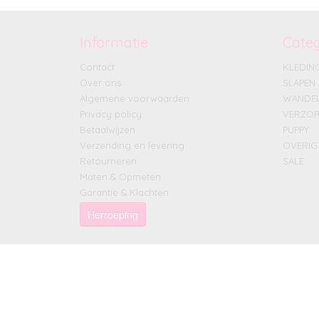
Informatie
Cate
Contact
KLEDIN
Over ons
SLAPEN
Algemene voorwaarden
WANDE
Privacy policy
VERZOR
Betaalwijzen
PUPPY
Verzending en levering
OVERIG
Retourneren
SALE
Maten & Opmeten
Garantie & Klachten
Herroeping