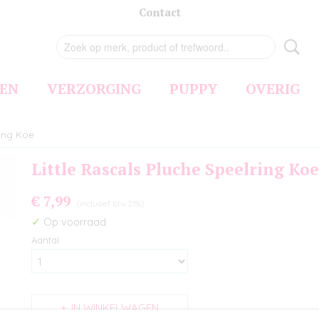
Contact
EN
VERZORGING
PUPPY
OVERIG
ring Koe
Little Rascals Pluche Speelring Koe
€ 7,99
(inclusief btw 21%)
✓
Op voorraad
Aantal
IN WINKELWAGEN