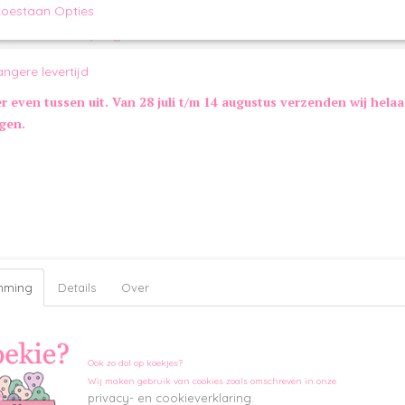
toestaan Opties
Omschrijving
Little Rascals Pluche Speelring Koe
angere levertijd
Deze schattige Pluche Speelring Koe is speciaal ontwikkeld voo
er even tussen uit. Van 28 juli t/m 14 augustus verzenden wij hela
hondjes. De koe is gemaakt van zacht pluche met een schattig g
pastelkleuren die helemaal bij jouw kleine viervoeter passen! 
ngen.
ring en het compacte formaat is de speelring perfect om lekke
mee te spelen. Bevat een pieper en kreukelfolie voor urenlang s
Maatinformatie Pluche Speelring:
21 x 13 x 8 cm
Kleur:
Blauw/Roze/Groen
Merk:
Little Rascals
mming
Details
Over
Ook zo dol op koekjes?
Wij maken gebruik van cookies zoals omschreven in onze
privacy- en cookieverklaring.