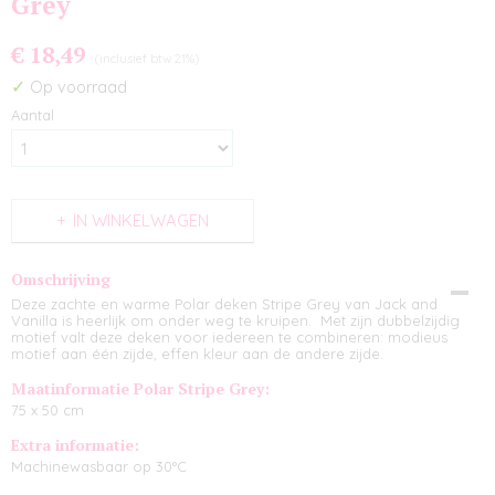
Grey
€ 18,49
(inclusief btw 21%)
✓
Op voorraad
Aantal
IN WINKELWAGEN
Omschrijving
Deze zachte en warme Polar deken Stripe Grey van Jack and
Vanilla is heerlijk om onder weg te kruipen. Met zijn dubbelzijdig
motief valt deze deken voor iedereen te combineren: modieus
motief aan één zijde, effen kleur aan de andere zijde.
Maatinformatie Polar Stripe Grey:
75 x 50 cm
Extra informatie:
Machinewasbaar op 30°C