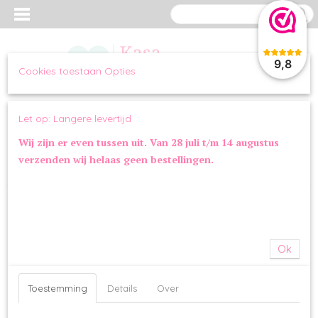
9,8
Cookies toestaan Opties
Inloggen
Registreren
UW WINKELWAGEN
Let op: Langere levertijd
Geen producten
(0)
Wij zijn er even tussen uit. Van 28 juli t/m 14 augustus
verzenden wij helaas geen bestellingen.
Home
>
SLAPEN
>
DEKENS & KUSSENS
>
Jack and Vanilla Polar
Deken Stripe Grey
Ok
Toestemming
Details
Over