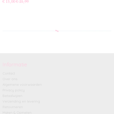
€ 15,00
€ 21,99
Informatie
Contact
Over ons
Algemene voorwaarden
Privacy policy
Betaalwijzen
Verzending en levering
Retourneren
Maten & Opmeten