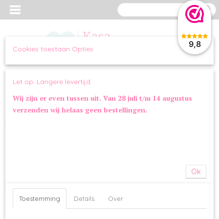
9,8
Cookies toestaan Opties
Inloggen
Registreren
UW WINKELWAGEN
Let op: Langere levertijd
Geen producten
(0)
Wij zijn er even tussen uit. Van 28 juli t/m 14 augustus
verzenden wij helaas geen bestellingen.
Home
>
SLAPEN
>
DEKENS & KUSSENS
>
4-in-1 Play & Sleep Long
Plush White
Ok
Toestemming
Details
Over