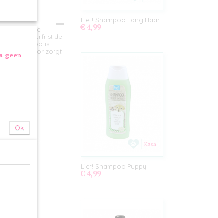
Lief! Shampoo Lang Haar
€ 4,99
n verzorgende
shampoo verfrist de
t. De shampoo is
ule, wat ervoor zorgt
as geen
d.
Ok
Lief! Shampoo Puppy
€ 4,99