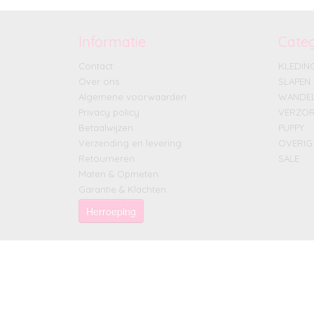
Informatie
Cate
Contact
KLEDIN
Over ons
SLAPEN
Algemene voorwaarden
WANDE
Privacy policy
VERZOR
Betaalwijzen
PUPPY
Verzending en levering
OVERIG
Retourneren
SALE
Maten & Opmeten
Garantie & Klachten
Herroeping