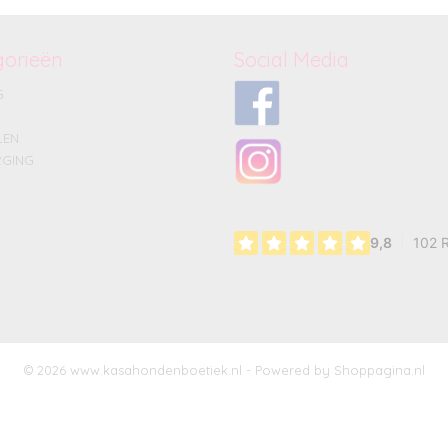
gorieën
Social Media
G
LEN
GING
© 2026 www.kasahondenboetiek.nl - Powered by Shoppagina.nl