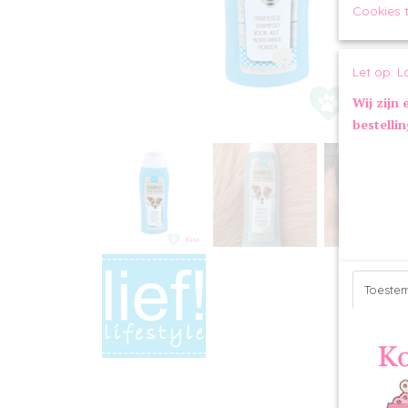
Cookies 
Let op: L
Wij zijn 
bestelli
Toeste