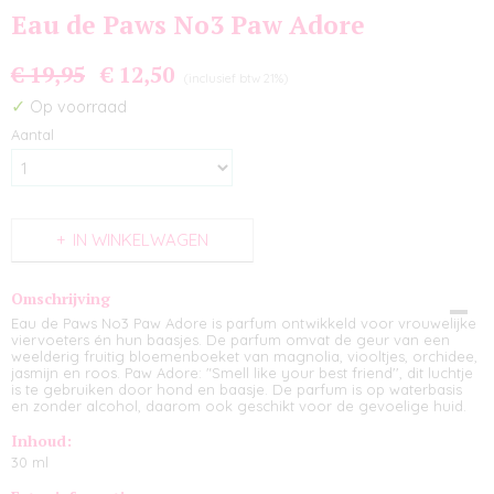
Eau de Paws No3 Paw Adore
€ 19,95
€ 12,50
(inclusief btw 21%)
✓
Op voorraad
Aantal
IN WINKELWAGEN
Omschrijving
Eau de Paws No3 Paw Adore is parfum ontwikkeld voor vrouwelijke
viervoeters én hun baasjes. De parfum omvat de geur van een
weelderig fruitig bloemenboeket van magnolia, viooltjes, orchidee,
jasmijn en roos. Paw Adore: "Smell like your best friend'', dit luchtje
is te gebruiken door hond en baasje. De parfum is op waterbasis
en zonder alcohol, daarom ook geschikt voor de gevoelige huid.
Inhoud:
30 ml