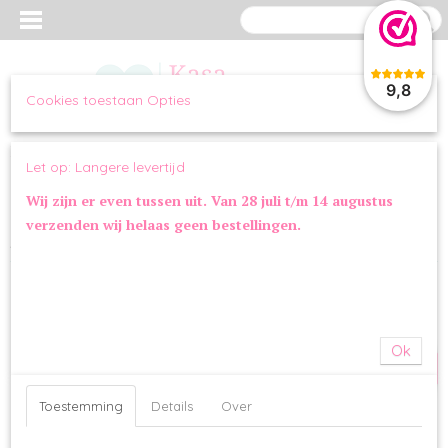
9,8
Cookies toestaan Opties
Inloggen
Registreren
UW WINKELWAGEN
Let op: Langere levertijd
Geen producten
(0)
Wij zijn er even tussen uit. Van 28 juli t/m 14 augustus
verzenden wij helaas geen bestellingen.
Home
>
VERZORGING
>
BAD & SHAMPOO
>
Eau de Paws No3 Paw
Adore
KORTING
Ok
Toestemming
Details
Over