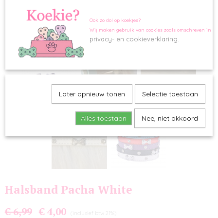
Ook zo dol op koekjes?
Wij maken gebruik van cookies zoals omschreven in o
privacy- en cookieverklaring.
Later opnieuw tonen
Selectie toestaan
Alles toestaan
Nee, niet akkoord
Halsband Pacha White
€ 6,99
€ 4,00
(inclusief btw 21%)