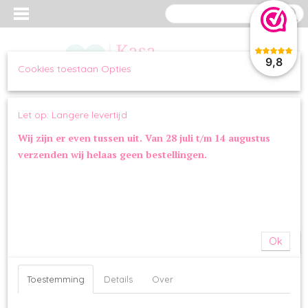
9,8
Cookies toestaan Opties
Inloggen
Registreren
UW WINKELWAGEN
Let op: Langere levertijd
Geen producten
(0)
Wij zijn er even tussen uit. Van 28 juli t/m 14 augustus
verzenden wij helaas geen bestellingen.
Home
>
WANDELEN
>
HALSBANDEN
>
Halsband Pacha White
SALE
Ok
Toestemming
Details
Over