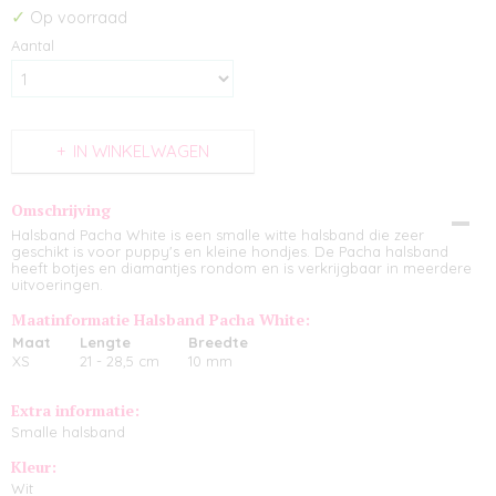
✓
Op voorraad
Aantal
IN WINKELWAGEN
Omschrijving
Halsband Pacha White is een smalle witte halsband die zeer
geschikt is voor puppy's en kleine hondjes. De Pacha halsband
heeft botjes en diamantjes rondom en is verkrijgbaar in meerdere
uitvoeringen.
Maatinformatie Halsband Pacha White:
Maat
Lengte
Breedte
XS
21 - 28,5 cm
10 mm
Extra informatie:
Smalle halsband
Kleur:
Wit