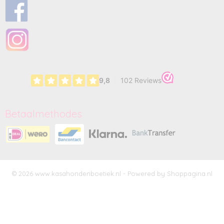
Betaalmethodes
© 2026 www.kasahondenboetiek.nl - Powered by Shoppagina.nl