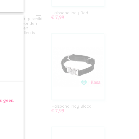
Halsband Indy Red
€ 7,99
alsband extra geschikt
voorkant verbonden
j extra smal en
 te verstellen is.
as geen
Halsband Indy Black
€ 7,99