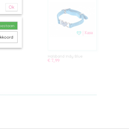
Ok
toestaan
akkoord
Halsband Indy Blue
€ 7,99