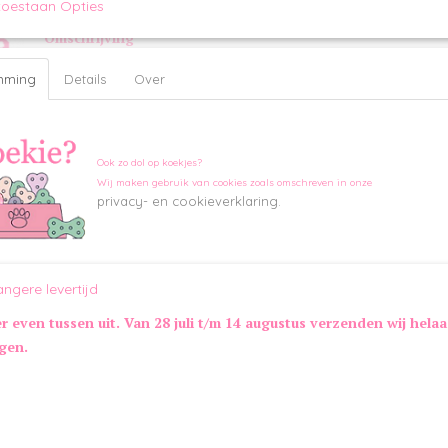
toestaan Opties
Omschrijving
Halsband Indy Pink is gemaakt van zeer zacht suède wat deze h
maakt voor puppy´s en kleine hondjes. De halsband is aan de 
mming
Details
Over
door middel van een hartje met roze diamanten. Daarnaast is hi
voorzien van een elastiek aan de gesp waardoor deze gemakkelijk
Maatinformatie Halsband Indy Pink:
Maat
Lengte
Breedte
Ook zo dol op koekjes?
XS
20 - 25 cm
10 mm
Wij maken gebruik van cookies zoals omschreven in onze
privacy- en cookieverklaring.
Extra informatie:
Geschikt voor puppys´s en kleine hondjes
Kleur:
angere levertijd
Roze
er even tussen uit. Van 28 juli t/m 14 augustus verzenden wij hela
ngen.