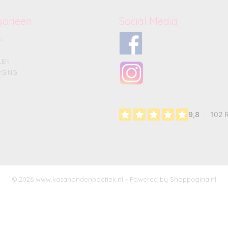
gorieën
Social Media
G
LEN
GING
© 2026 www.kasahondenboetiek.nl - Powered by Shoppagina.nl