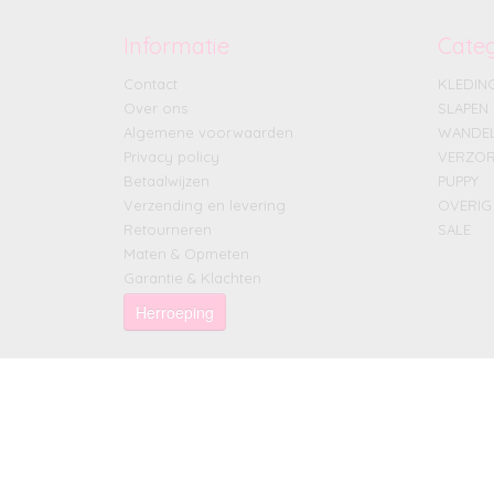
Informatie
Cate
Contact
KLEDIN
Over ons
SLAPEN
Algemene voorwaarden
WANDE
Privacy policy
VERZOR
Betaalwijzen
PUPPY
Verzending en levering
OVERIG
Retourneren
SALE
Maten & Opmeten
Garantie & Klachten
Herroeping