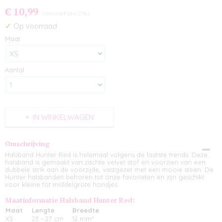
€ 10,99
(inclusief btw 21%)
✓
Op voorraad
Maat
Aantal
IN WINKELWAGEN
Omschrijving
Halsband Hunter Red is helemaal volgens de laatste trends. Deze
halsband is gemaakt van zachte velvet stof en voorzien van een
dubbele strik aan de voorzijde, vastgezet met een mooie steen. De
Hunter halsbanden behoren tot onze favorieten en zijn geschikt
voor kleine tot middelgrote hondjes.
Maatinformatie Halsband Hunter Red:
Maat
Lengte
Breedte
XS
23 - 27 cm
12 mm*