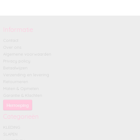
Informatie
Contact
Over ons
Algemene voorwaarden
Privacy policy
Betaalwijzen
Verzending en levering
Retourneren
Maten & Opmeten
Garantie & Klachten
Herroeping
Categorieën
KLEDING
SLAPEN