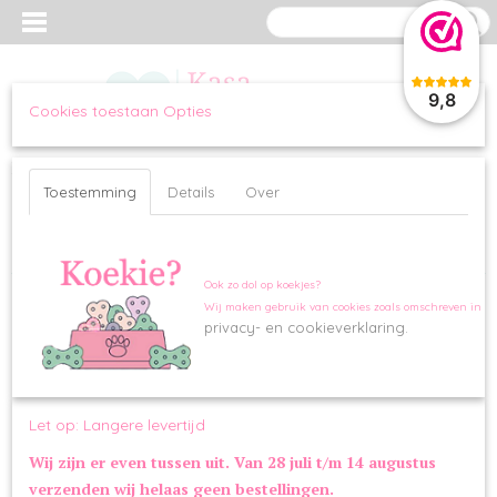
9,8
Cookies toestaan Opties
Inloggen
Registreren
UW WINKELWAGEN
Geen producten
(0)
Toestemming
Details
Over
Home
>
WANDELEN
>
HALSBANDEN
>
Halsband Hunter Red
Ook zo dol op koekjes?
Wij maken gebruik van cookies zoals omschreven in o
privacy- en cookieverklaring.
Let op: Langere levertijd
Wij zijn er even tussen uit. Van 28 juli t/m 14 augustus
verzenden wij helaas geen bestellingen.