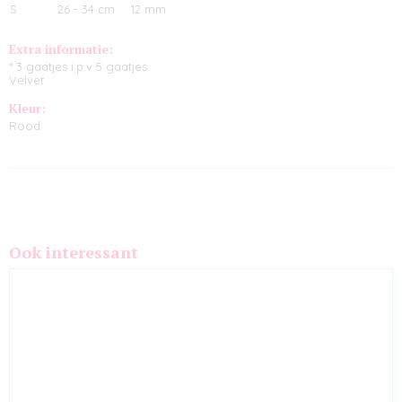
S
26 - 34 cm
12 mm
Extra informatie:
* 3 gaatjes i.p.v 5 gaatjes.
Velvet
Kleur:
Rood
Ook interessant